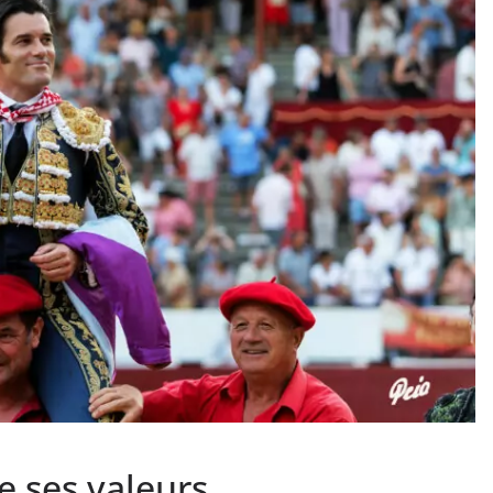
PHOTOS TAURINES 2026
ACTUALITÉS TAURINES
PHOTOS TAURINES 202
uverture en
Bayonne, la corrida
des fêtes en photos
lias
17/07/2026
Tertulias
e ses valeurs.