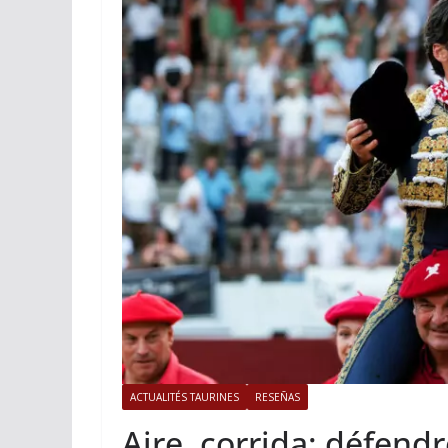
ACTUALITÉS TAURINES
Istres, l’o
photos
19/06/2026
Tertu
ACTUALITÉS TAURINES
RESEÑAS
Aire, corrida: défendr