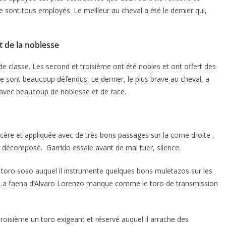
e sont tous employés. Le meilleur au cheval a été le dernier qui,
t de la noblesse
de classe. Les second et troisième ont été nobles et ont offert des
e sont beaucoup défendus. Le dernier, le plus brave au cheval, a
t avec beaucoup de noblesse et de race.
ère et appliquée avec de très bons passages sur la corne droite ,
te décomposé. Garrido essaie avant de mal tuer, silence.
n toro soso auquel il instrumente quelques bons muletazos sur les
 La faena d’Alvaro Lorenzo manque comme le toro de transmission
troisième un toro exigeant et réservé auquel il arrache des