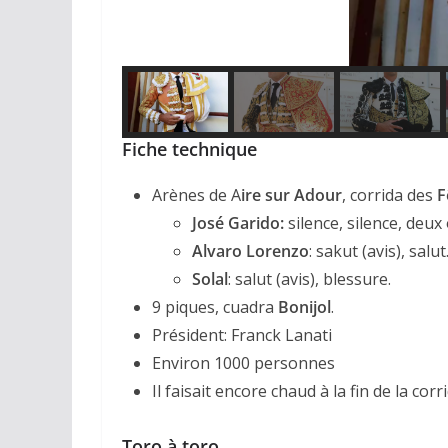
Fiche technique
Arènes de A
ire sur Adour
, corrida des
F
José Garido:
silence, silence, deux 
Alvaro Lorenzo
: sakut (avis), salut
Solal
: salut (avis), blessure.
9 piques, cuadra
Bonijol
.
Président: Franck Lanati
Environ 1000 personnes
Il faisait encore chaud à la fin de la corri
Toro à toro