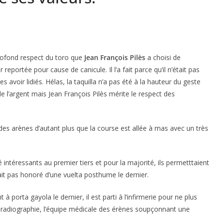
rofond respect du toro que
Jean François Pilès
a choisi de
eportée pour cause de canicule. Il l’a fait parce qu’il n’était pas
es avoir lidiés. Hélas, la taquilla n’a pas été à la hauteur du geste
de l’argent mais Jean François Pilès mérite le respect des
es arènes d’autant plus que la course est allée à mas avec un très
é intéressants au premier tiers et pour la majorité, ils permetttaient
it pas honoré d’une vuelta posthume le dernier.
 à porta gayola le dernier, il est parti à l’infirmerie pour ne plus
une radiographie, l’équipe médicale des érènes soupçonnant une