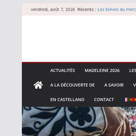
Passer
Récents :
Les brèves du merc
vendredi, août 7, 2026
au
Les brèves du vend
Escalafón 2026 – m
contenu
Escalafón 2026 – no
Les brèves du jeudi
ACTUALITÉS
MADELEINE 2026
LE
A LA DÉCOUVERTE DE
A SAVOIR
V
EN CASTELLANO
CONTACT