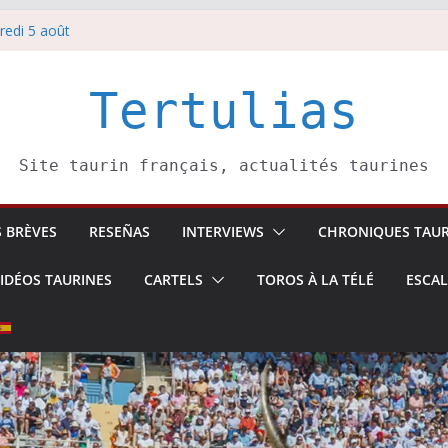
redi 5 août
redi 7 août
atadors de toros-
villeros –
Tertulias
 6 août
Site taurin français, actualités taurines
S BRÈVES
RESEÑAS
INTERVIEWS
CHRONIQUES TAUR
IDÉOS TAURINES
CARTELS
TOROS À LA TÉLÉ
ESCA