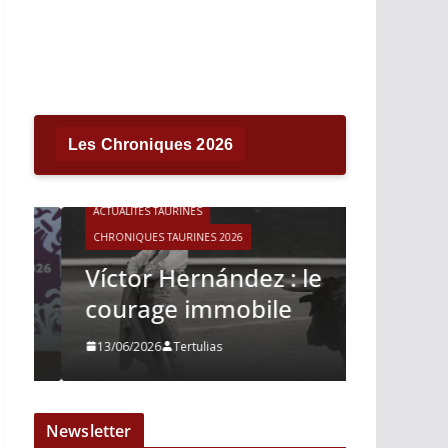
Les Chroniques 2026
ACTUALITÉS TAURINES
CHRONIQUES TAURINES 2026
ACTUALITÉS T
Víctor Hernández : le
CHRONIQUES 
courage immobile
Madrid
13/06/2026
Tertulias
10/06/2026
Newsletter