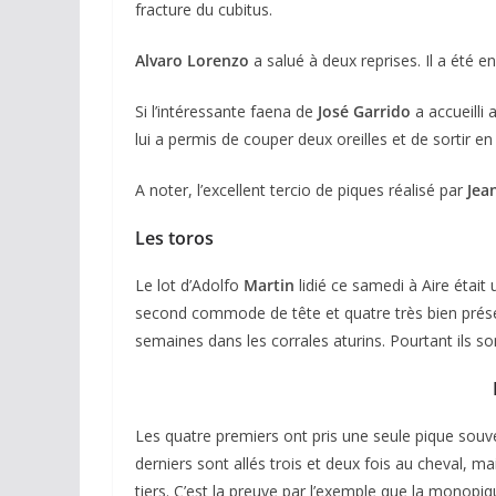
fracture du cubitus.
Alvaro Lorenzo
a salué à deux reprises. Il a été e
Si l’intéressante faena de
José Garrido
a accueilli 
lui a permis de couper deux oreilles et de sortir e
A noter, l’excellent tercio de piques réalisé par
Jea
ACTUALITÉS TAURINES
Les toros
CHRONIQUES TAURIN
Le lot d’Adolfo
Martin
lidié ce samedi à Aire étai
Arles : au 
second commode de tête et quatre très bien présen
espérance
semaines dans les corrales aturins. Pourtant ils s
02/04/2026
Olivi
Les quatre premiers ont pris une seule pique souve
derniers sont allés trois et deux fois au cheval, m
tiers. C’est la preuve par l’exemple que la monopi