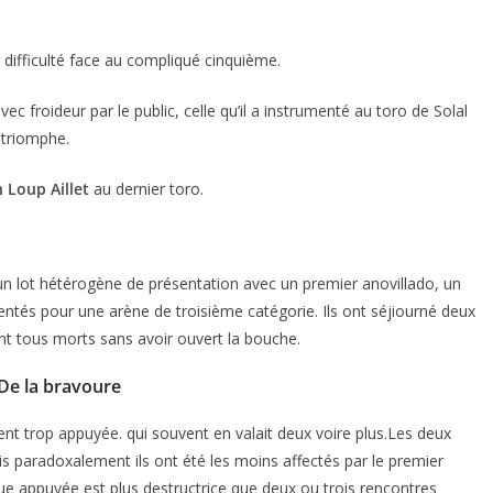
n difficulté face au compliqué cinquième.
avec froideur par le public, celle qu’il a instrumenté au toro de Solal
n triomphe.
n Loup Aillet
au dernier toro.
ACTUALITÉS TAURINES
ES 2026
CHRONIQUES TAURINES 2026
t un lot hétérogène de présentation avec un premier anovillado, un
seuil des
Istres : la feria des
tés pour une arène de troisième catégorie. Ils ont séjiourné deux
s.
ultimes émotions
ont tous morts sans avoir ouvert la bouche.
er Castelnau
18/06/2026
Olivier Castelnau
De la bravoure
nt trop appuyée. qui souvent en valait deux voire plus.Les deux
ais paradoxalement ils ont été les moins affectés par le premier
que appuyée est plus destructrice que deux ou trois rencontres