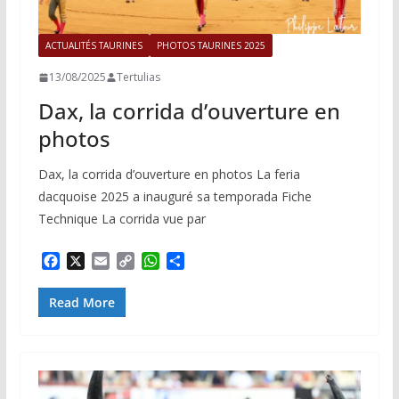
ACTUALITÉS TAURINES
PHOTOS TAURINES 2025
13/08/2025
Tertulias
Dax, la corrida d’ouverture en
photos
Dax, la corrida d’ouverture en photos La feria
dacquoise 2025 a inauguré sa temporada Fiche
Technique La corrida vue par
F
X
E
C
W
P
a
m
o
h
a
c
a
p
a
r
Read More
e
i
y
t
t
b
l
L
s
a
o
i
A
g
o
n
p
e
k
k
p
r