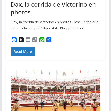
Dax, la corrida de Victorino en
photos
Dax, la corrida de Victorino en photos Fiche Technique
La corrida vue par l’objectif de Philippe Latour
F
X
E
C
W
P
a
m
o
h
a
c
a
p
a
r
Read More
e
i
y
t
t
b
l
L
s
a
o
i
A
g
o
n
p
e
k
k
p
r