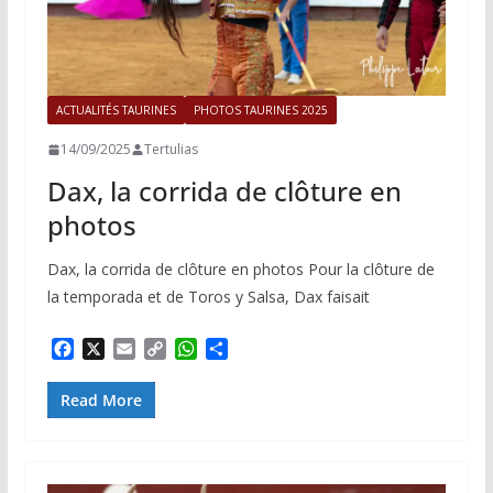
ACTUALITÉS TAURINES
PHOTOS TAURINES 2025
14/09/2025
Tertulias
Dax, la corrida de clôture en
photos
Dax, la corrida de clôture en photos Pour la clôture de
la temporada et de Toros y Salsa, Dax faisait
F
X
E
C
W
P
a
m
o
h
a
c
a
p
a
r
Read More
e
i
y
t
t
b
l
L
s
a
o
i
A
g
o
n
p
e