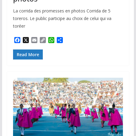
La corrida des promesses en photos Corrida de 5
toreros. Le public participe au choix de celui qui va
toréer
F
X
E
C
W
P
a
m
o
h
a
c
a
p
a
r
Read More
e
i
y
t
t
b
l
L
s
a
o
i
A
g
o
n
p
e
k
k
p
r