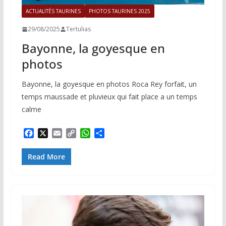
ACTUALITÉS TAURINES
PHOTOS TAURINES 2025
29/08/2025
Tertulias
Bayonne, la goyesque en
photos
Bayonne, la goyesque en photos Roca Rey forfait, un
temps maussade et pluvieux qui fait place a un temps
calme
F
X
E
C
W
P
a
m
o
h
a
c
a
p
a
r
Read More
e
i
y
t
t
b
l
L
s
a
o
i
A
g
o
n
p
e
k
k
p
r