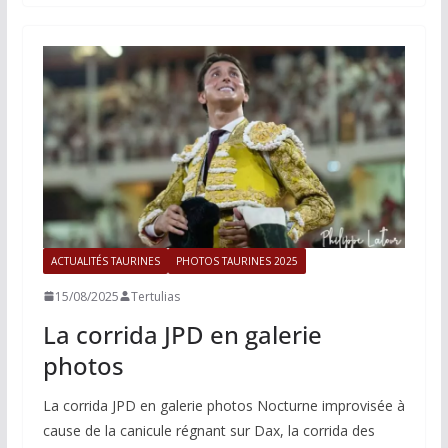
b
l
L
s
a
o
i
A
g
o
n
p
e
k
k
p
r
ACTUALITÉS TAURINES
PHOTOS TAURINES 2025
15/08/2025
Tertulias
La corrida JPD en galerie
photos
La corrida JPD en galerie photos Nocturne improvisée à
cause de la canicule régnant sur Dax, la corrida des