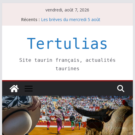
Passer
vendredi, août 7, 2026
au
Récents :
Les brèves du mercredi 5 août
contenu
Les brèves du vendredi 7 août
Escalafón 2026 – matadors de toros-
Escalafón 2026 – novilleros –
Tertulias
Les brèves du jeudi 6 août
Site taurin français, actualités
taurines