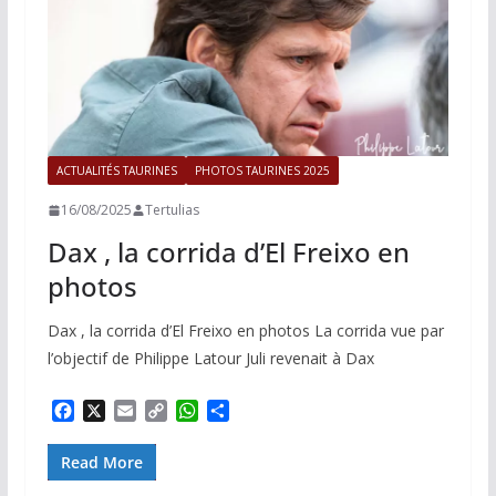
ACTUALITÉS TAURINES
PHOTOS TAURINES 2025
16/08/2025
Tertulias
Dax , la corrida d’El Freixo en
photos
Dax , la corrida d’El Freixo en photos La corrida vue par
l’objectif de Philippe Latour Juli revenait à Dax
F
X
E
C
W
P
a
m
o
h
a
c
a
p
a
r
Read More
e
i
y
t
t