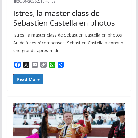
20/06/2026
Tertulias
Istres, la master class de
Sebastien Castella en photos
Istres, la master class de Sebastien Castella en photos
Au delà des récompenses, Sébastien Castella a connun
une grande après-midi
F
X
E
C
W
P
a
m
o
h
a
c
a
p
a
r
Read More
e
i
y
t
t
b
l
L
s
a
o
i
A
g
o
n
p
e
k
k
p
r