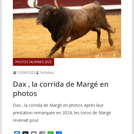
k
k
p
r
PHOTOS TAURINES 2025
13/09/2025
Tertulias
Dax , la corrida de Margé en
photos
Dax , la corrida de Margé en photos Après leur
prestation remarquée en 2024, les toros de Margé
revenait pour