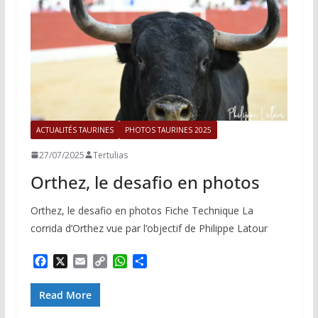
ACTUALITÉS TAURINES
PHOTOS TAURINES 2025
27/07/2025
Tertulias
Orthez, le desafio en photos
Orthez, le desafio en photos Fiche Technique La
corrida d’Orthez vue par l’objectif de Philippe Latour
F
X
E
C
W
P
a
m
o
h
a
c
a
p
a
r
Read More
e
i
y
t
t