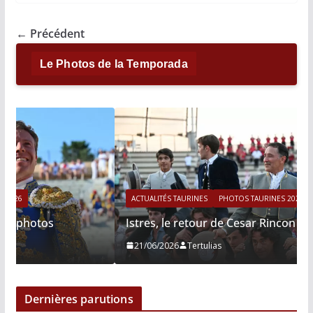
b
l
L
s
a
o
i
A
g
o
n
p
e
← Précédent
k
k
p
r
Le Photos de la Temporada
ACTUALITÉS TAURINES
PHOTOS TAURINES 2026
Istres, le retour de Cesar Rincon en photos
21/06/2026
Tertulias
Dernières parutions