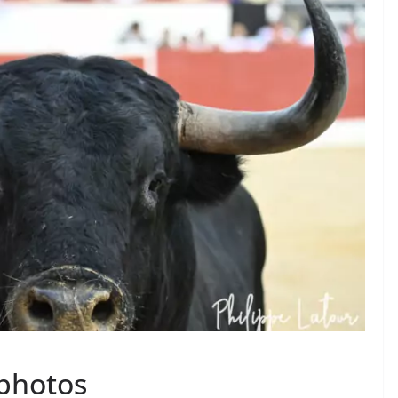
TAURINES 2026
ACTUALITÉS TAURINES
PHOTOS TAURINES 2026
ure en
Bayonne, la corrida des
fêtes en photos
17/07/2026
Tertulias
 photos