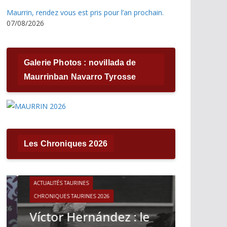
Maurrin, rendez vous est pris pour l’an prochain.
07/08/2026
Galerie Photos : novillada de
Maurrinban Navarro Tyrosse
Les Chroniques 2026
ACTUALITÉS TAURINES
CHRONIQUES TAURINES 2026
ACTUALITÉS T
Víctor Hernández : le
CHRONIQUES 