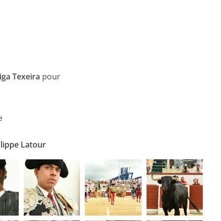
iga Texeira
pour
e
ilippe Latour
ACTUALITÉS TAURINES
CHRONIQUES TAURINES 2026
des
Istres : la feria des