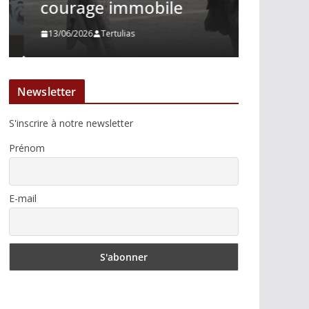
courage immobile
Madrid
13/06/2026
Tertulias
10/06/2026
Newsletter
S'inscrire à notre newsletter
Prénom
E-mail