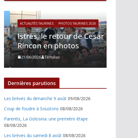
ACTUALITÉS TAURINES
PHOTOS TAURINES 2026
ACTUALITÉS T
Istres, le retour de Cesar
Istres,
Rincon en photos
Nino J
21/06/2026
Tertulias
21/06/2026
Dernières parutions
Les brèves du dimanche 9 août
09/08/2026
Coup de foudre à Soustons
08/08/2026
Parentis, La Golosina: une première étape
08/08/2026
Les brèves du samedi 8 août
08/08/2026