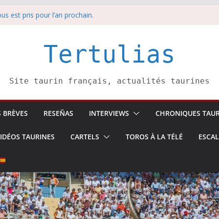
us est pris pour l’an prochain.
anche 9 août
 Soustons
sina: une première étape
Tertulias
edi 8 août
Site taurin français, actualités taurines
S BRÈVES
RESEÑAS
INTERVIEWS
CHRONIQUES TAUR
IDÉOS TAURINES
CARTELS
TOROS À LA TÉLÉ
ESCA