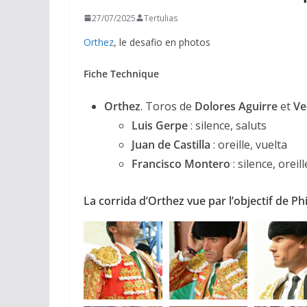
27/07/2025
Tertulias
Orthez
, le desafio en photos
Fiche Technique
Orthez
. Toros de
Dolores Aguirre
et
Ve
Luis Gerpe
: silence, saluts
Juan de Castilla
: oreille, vuelta
Francisco Montero
: silence, oreill
La corrida d’Orthez vue par l’objectif de Ph
ACTUALITÉS TAURINES
CHRONIQUES TAURINES 2026
Arles : au seuil 