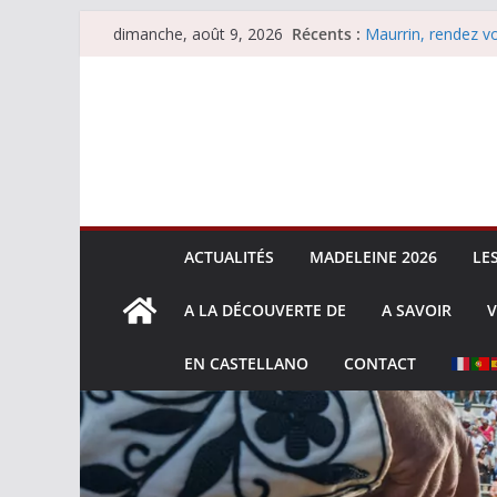
Passer
Récents :
Maurrin, rendez vo
dimanche, août 9, 2026
au
Les brèves du dim
Coup de foudre à
contenu
Parentis, La Golo
Les brèves du sam
ACTUALITÉS
MADELEINE 2026
LE
A LA DÉCOUVERTE DE
A SAVOIR
V
EN CASTELLANO
CONTACT