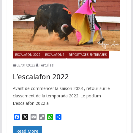
ESCALAFON 2022
ESCALAFONS
REPORTAGES ENTREVUES
03/01/2023
Tertulias
L’escalafon 2022
Avant de commencer la saison 2023 , retour sur le
classement de la temporada 2022. Le podium
L’escalafon 2022 a
F
X
E
C
W
P
a
m
o
h
a
c
a
p
a
r
Read More