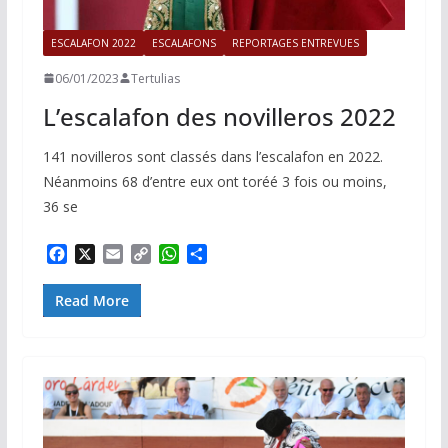
ESCALAFON 2022
ESCALAFONS
REPORTAGES ENTREVUES
06/01/2023
Tertulias
L’escalafon des novilleros 2022
141 novilleros sont classés dans l’escalafon en 2022.
Néanmoins 68 d’entre eux ont toréé 3 fois ou moins,
36 se
F
X
E
C
W
P
a
m
o
h
a
c
a
p
a
r
Read More
e
i
y
t
t
b
l
L
s
a
o
i
A
g
o
n
p
e
k
k
p
r