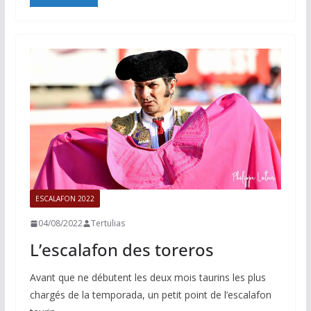
e
i
y
t
t
b
l
L
s
a
o
i
A
g
o
n
p
e
k
k
p
r
ESCALAFON 2022
04/08/2022
Tertulias
L’escalafon des toreros
Avant que ne débutent les deux mois taurins les plus
chargés de la temporada, un petit point de l’escalafon