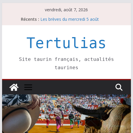
Passer
vendredi, août 7, 2026
au
Récents :
Les brèves du mercredi 5 août
contenu
Les brèves du vendredi 7 août
Escalafón 2026 – matadors de toros-
Escalafón 2026 – novilleros –
Tertulias
Les brèves du jeudi 6 août
Site taurin français, actualités
taurines