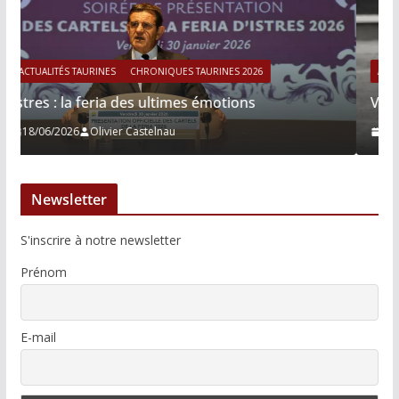
026
ACTUALITÉS TAURINES
CHRONIQUES TAURINES 2026
ns
Víctor Hernández : le courage immobile
13/06/2026
Tertulias
Newsletter
S'inscrire à notre newsletter
Prénom
E-mail