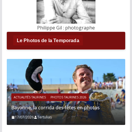
Philippe Gil : photographe
Le Photos de la Temporada
HOTOS TAURINES 2026
ACTUALITÉS TAURINES
PHOTOS T
a des fêtes en photos
Istres, le retour de Ces
21/06/2026
Tertulias