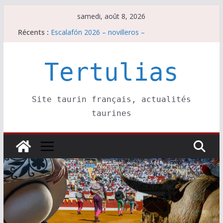
Passer
samedi, août 8, 2026
au
Récents :
Escalafón 2026 – novilleros –
contenu
Les brèves du samedi 8 août
Maurrin, rendez vous est pris pour l’an prochain.
Les brèves du vendredi 7 août
Tertulias
Escalafón 2026 – matadors de toros-
Site taurin français, actualités
taurines