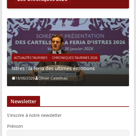
CHRONIQUES TAURINES 2026
ACTUALITÉS TAURINES
CHRON
a des ultimes émotions
Víctor Hernández : le
er Castelnau
13/06/2026
Tertulias
Newsletter
S'inscrire à notre newsletter
Prénom