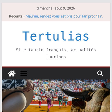
Passer
dimanche, août 9, 2026
au
Récents :
Maurrin, rendez vous est pris pour l’an prochain.
contenu
Les brèves du dimanche 9 août
Coup de foudre à Soustons
Parentis, La Golosina: une première étape
Tertulias
Les brèves du samedi 8 août
Site taurin français, actualités
taurines