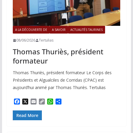
A LA DÉCOUVERTE DE
A SAVOIR
ACTUALITÉS TAURINES
08/06/2026
Tertulias
Thomas Thuriès, président
formateur
Thomas Thuriès, président formateur Le Corps des
Présidents et Algualciles de Corridas (CPAC) est
aujourd’hui animé par Thomas Thuriès. Tertulias
F
X
E
C
W
P
a
m
o
h
a
c
a
p
a
r
Read More
e
i
y
t
t
b
l
L
s
a
o
i
A
g