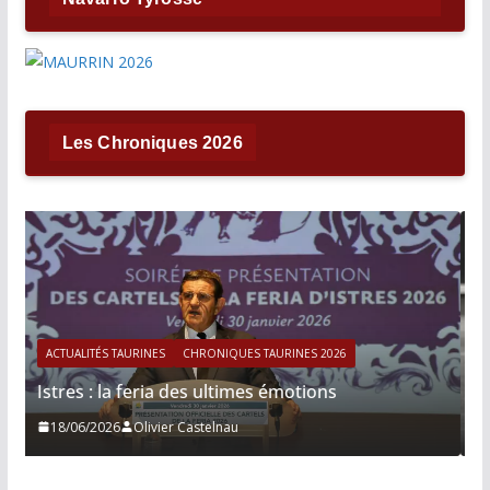
Les Chroniques 2026
ES 2026
ACTUALITÉS TAURINES
CHRONIQUES TAURINES 2026
tions
Víctor Hernández : le courage immobi
13/06/2026
Tertulias