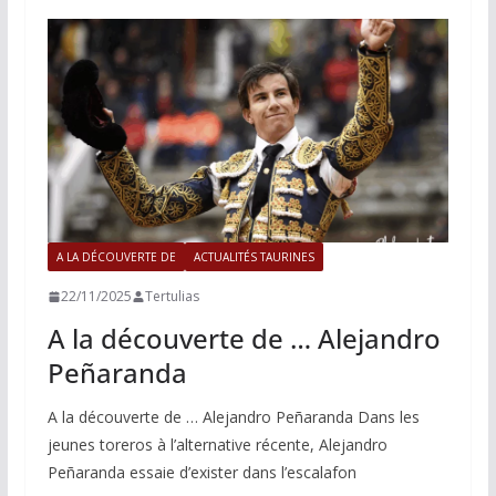
o
n
p
e
k
k
p
r
A LA DÉCOUVERTE DE
ACTUALITÉS TAURINES
22/11/2025
Tertulias
A la découverte de … Alejandro
Peñaranda
A la découverte de … Alejandro Peñaranda Dans les
jeunes toreros à l’alternative récente, Alejandro
Peñaranda essaie d’exister dans l’escalafon