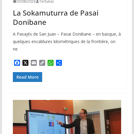
03/08/2026
Tertulias
La Sokamuturra de Pasai
Donibane
A Pasajés de San Juan – Pasai Donibane – en basque, à
quelques encablures kilométriques de la frontière, on
ne
F
X
E
C
W
P
a
m
o
h
a
c
a
p
a
r
Read More
e
i
y
t
t
b
l
L
s
a
o
i
A
g
o
n
p
e
k
k
p
r