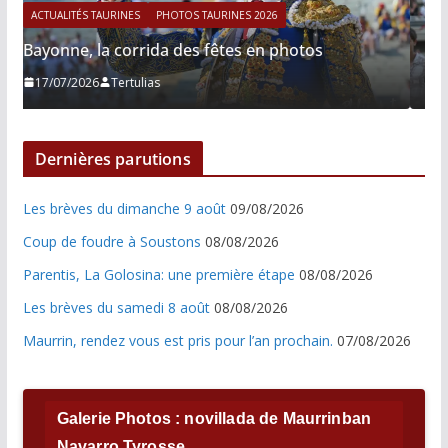
ACTUALITÉS TAURINES
PHOTOS TAURINES 2026
photos
Istres, le retour de Cesar Rincon en pho
21/06/2026
Tertulias
Dernières parutions
Les brèves du dimanche 9 août
09/08/2026
Coup de foudre à Soustons
08/08/2026
Parentis, La Golosina: une première étape
08/08/2026
Les brèves du samedi 8 août
08/08/2026
Maurrin, rendez vous est pris pour l’an prochain.
07/08/2026
Galerie Photos : novillada de Maurrinban
Navarro Tyrosse