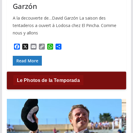
Garzón
A la decouverte de…David Garzón La saison des
tentaderos a ouvert à Lodosa chez El Pincha. Comme
nous y allons
F
X
E
C
W
P
a
m
o
h
a
c
a
p
a
r
Read More
e
i
y
t
t
b
l
L
s
a
o
i
A
g
Le Photos de la Temporada
o
n
p
e
k
k
p
r