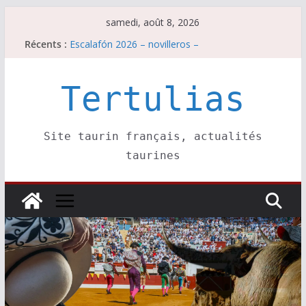
Passer
samedi, août 8, 2026
Escalafón 2026 – matadors de toros-
au
Récents :
Escalafón 2026 – novilleros –
contenu
Les brèves du samedi 8 août
Maurrin, rendez vous est pris pour l’an prochain.
Tertulias
Les brèves du vendredi 7 août
Site taurin français, actualités
taurines