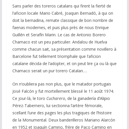
Sans parler des toreros catalans qui firent la fierté de
l’aficion locale Mario Cabré, Joaquin Bernadó, à qui on
doit la bernadina, remate classique de bon nombre de
faenas modernes, et puis plus près de nous Enrique
Guillén et Serafín Marin. Le cas de Antonio Borero
Chamaco est un peu particulier. Andalou de Huelva
comme chacun sait, sa présentation comme novillero à
Barcelone fut tellement triomphale que l’aficion
catalane décida de l’adopter, et on peut lire ça ou là que
Chamaco serait un pur torero Catalan….
On n’oubliera pas non plus, que le matador portugais
José Falcón y fut mortellement blessé le 11 août 1974.
Ce jour-là, le toro
Cucharero
, de la ganadería d’Alipio
Pérez-Tabernero, lui sectionna l’artère fémorale,
scellant l’une des pages les plus tragiques de l’histoire
de la Monumental. Deux banderilleros Mariano Alarcón
en 1952 et Joaquín Camino, frère de Paco Camino en