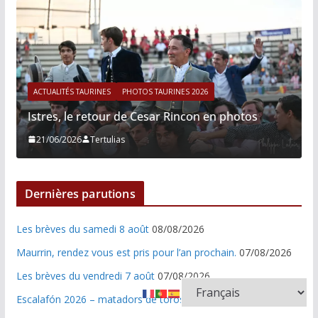
ACTUALITÉS TAURINES
PHOTOS TAURINES 2026
Istres, le retour de Cesar Rincon en photos
21/06/2026
Tertulias
Dernières parutions
Les brèves du samedi 8 août
08/08/2026
Maurrin, rendez vous est pris pour l’an prochain.
07/08/2026
Les brèves du vendredi 7 août
07/08/2026
Escalafón 2026 – matadors de toros-
06/08/2026