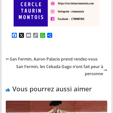
F
X
E
C
W
P
a
m
o
h
a
c
a
p
a
r
e
i
y
t
t
b
l
L
s
a
San Fermin, Aaron Palacio prend rendez-vous
o
i
A
g
o
n
p
e
San Fermin, les Cebada Gago n’ont fait peur à
k
k
p
r
personne
Vous pourrez aussi aimer