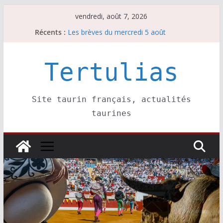
Passer
vendredi, août 7, 2026
au
Les brèves du jeudi 6 août
Récents :
contenu
Les brèves du mercredi 5 août
Les brèves du vendredi 7 août
Escalafón 2026 – matadors de toros-
Tertulias
Escalafón 2026 – novilleros –
Site taurin français, actualités
taurines