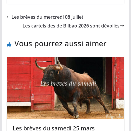
c
a
p
a
r
e
i
y
t
t
b
l
L
s
a
Les brèves du mercredi 08 juillet
o
i
A
g
o
n
p
e
Les cartels des de Bilbao 2026 sont dévoilés
k
k
p
r
Vous pourrez aussi aimer
Les brèves du samedi 25 mars