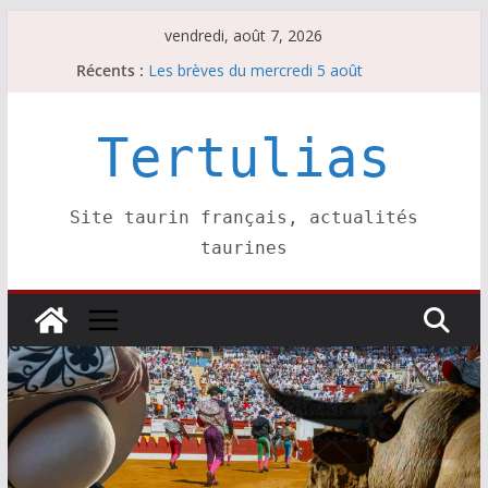
Passer
vendredi, août 7, 2026
au
Récents :
Les brèves du mercredi 5 août
contenu
Les brèves du vendredi 7 août
Escalafón 2026 – matadors de toros-
Escalafón 2026 – novilleros –
Tertulias
Les brèves du jeudi 6 août
Site taurin français, actualités
taurines