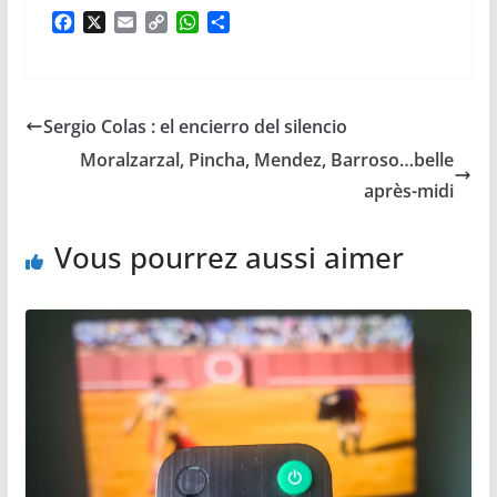
F
X
E
C
W
P
a
m
o
h
a
c
a
p
a
r
e
i
y
t
t
b
l
L
s
a
Sergio Colas : el encierro del silencio
o
i
A
g
o
n
p
e
Moralzarzal, Pincha, Mendez, Barroso…belle
k
k
p
r
après-midi
Vous pourrez aussi aimer