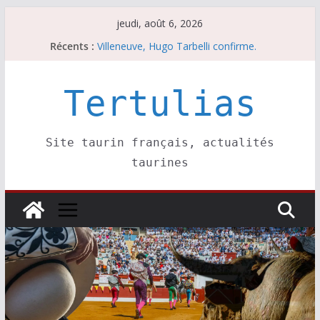
Passer
jeudi, août 6, 2026
au
Les brèves du mercredi 5 août
Récents :
contenu
Villeneuve, Hugo Tarbelli confirme.
Escalafón 2026 – matadors de toros-
Escalafón 2026 – novilleros –
Tertulias
Les brèves du jeudi 6 août
Site taurin français, actualités
taurines