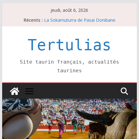
Passer
jeudi, août 6, 2026
au
Récents :
Les brèves du mardi 4 août
contenu
La Sokamuturra de Pasai Donibane
Les brèves du jeudi 6 août
Les brèves du mercredi 5 août
Tertulias
Villeneuve, Hugo Tarbelli confirme.
Site taurin français, actualités
taurines