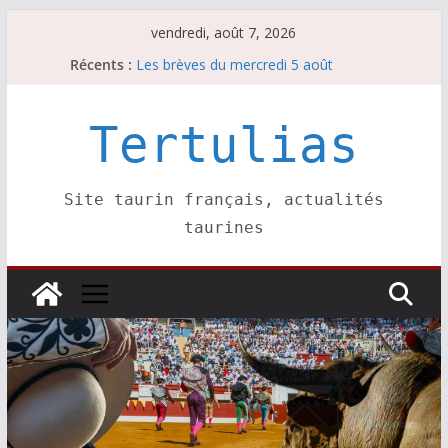
Passer
vendredi, août 7, 2026
au
Récents :
Les brèves du mercredi 5 août
contenu
Les brèves du vendredi 7 août
Escalafón 2026 – matadors de toros-
Escalafón 2026 – novilleros –
Tertulias
Les brèves du jeudi 6 août
Site taurin français, actualités
taurines