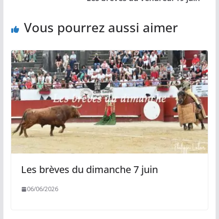
k
k
p
r
Vous pourrez aussi aimer
Les brèves du dimanche 7 juin
06/06/2026