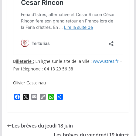
B
illeterie :
En ligne sur le site de la ville :
www.istres.fr
–
Par téléphone : 04 13 29 56 38
Olivier Castelnau
F
X
E
C
W
P
a
m
o
h
a
c
a
p
a
r
e
i
y
t
t
b
l
L
s
a
Les brèves du jeudi 18 juin
o
i
A
g
o
n
p
e
Les brèves du vendredi 19 juin