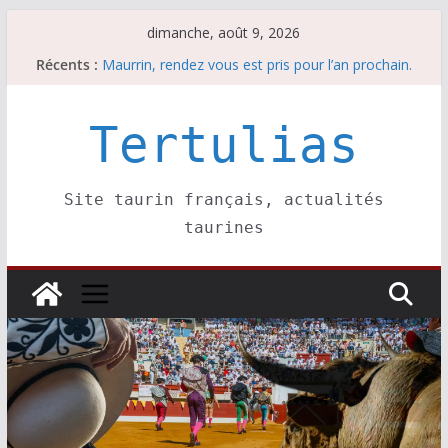
Passer
dimanche, août 9, 2026
Les brèves du samedi 8 août
au
Récents :
Maurrin, rendez vous est pris pour l’an prochain.
contenu
Les brèves du dimanche 9 août
Coup de foudre à Soustons
Tertulias
Parentis, La Golosina: une première étape
Site taurin français, actualités
taurines