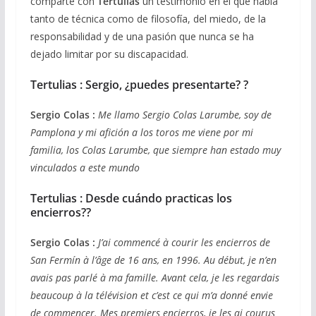
comparte con
Tertulias
un testimonio en el que habla
tanto de técnica como de filosofía, del miedo, de la
responsabilidad y de una pasión que nunca se ha
dejado limitar por su discapacidad.
Tertulias : Sergio, ¿puedes presentarte? ?
Sergio Colas :
Me llamo Sergio Colas Larumbe, soy de
Pamplona y mi afición a los toros me viene por mi
familia, los Colas Larumbe, que siempre han estado muy
vinculados a este mundo
Tertulias :
Desde cuándo practicas los
encierros??
Sergio Colas :
J’ai commencé à courir les encierros de
San Fermín à l’âge de 16 ans, en 1996. Au début, je n’en
avais pas parlé à ma famille. Avant cela, je les regardais
beaucoup à la télévision et c’est ce qui m’a donné envie
de commencer. Mes premiers encierros, je les ai courus