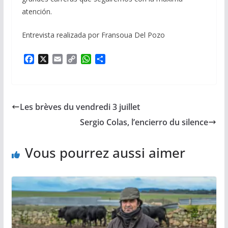
atención.
Entrevista realizada por Fransoua Del Pozo
F
X
E
C
W
P
a
m
o
h
a
c
a
p
a
r
e
i
y
t
t
b
l
L
s
a
Les brèves du vendredi 3 juillet
o
i
A
g
o
n
p
e
Sergio Colas, l’encierro du silence
k
k
p
r
Vous pourrez aussi aimer