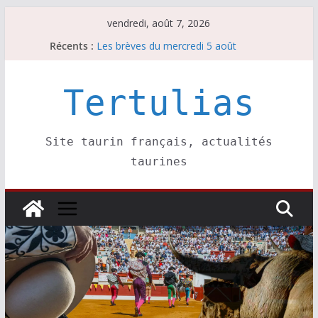
Passer
vendredi, août 7, 2026
au
Récents :
Les brèves du jeudi 6 août
contenu
Les brèves du mercredi 5 août
Les brèves du vendredi 7 août
Escalafón 2026 – matadors de toros-
Tertulias
Escalafón 2026 – novilleros –
Site taurin français, actualités
taurines