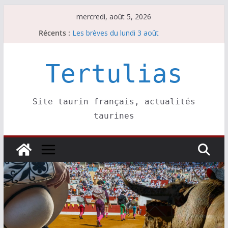
Passer
mercredi, août 5, 2026
au
Récents :
Les brèves du lundi 3 août
contenu
Les brèves du mercredi 5 août
Villeneuve, Hugo Tarbelli confirme.
Les brèves du mardi 4 août
Tertulias
La Sokamuturra de Pasai Donibane
Site taurin français, actualités
taurines