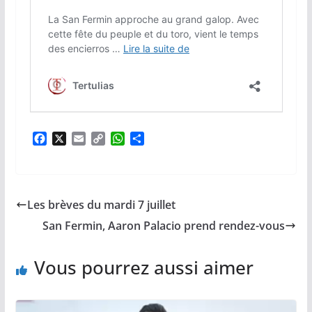
F
X
E
C
W
P
a
m
o
h
a
c
a
p
a
r
e
i
y
t
t
b
l
L
s
a
Les brèves du mardi 7 juillet
o
i
A
g
o
n
p
e
San Fermin, Aaron Palacio prend rendez-vous
k
k
p
r
Vous pourrez aussi aimer