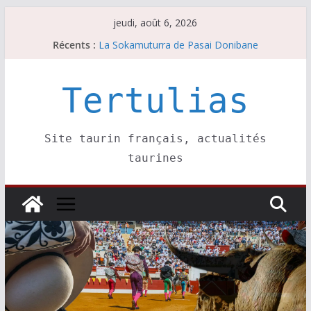
Passer
jeudi, août 6, 2026
au
Récents :
La Sokamuturra de Pasai Donibane
contenu
Les brèves du jeudi 6 août
Les brèves du mercredi 5 août
Villeneuve, Hugo Tarbelli confirme.
Tertulias
Les brèves du mardi 4 août
Site taurin français, actualités
taurines