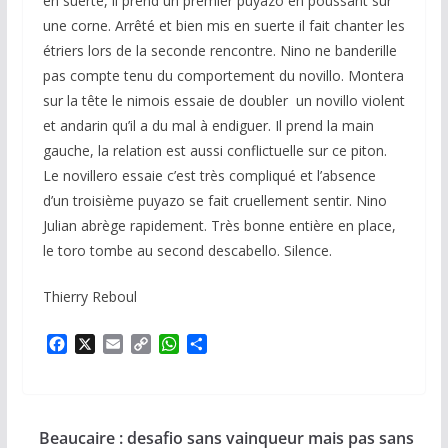
en suerte, il prend un premier puyazo en poussant sur
une corne. Arrêté et bien mis en suerte il fait chanter les
étriers lors de la seconde rencontre. Nino ne banderille
pas compte tenu du comportement du novillo. Montera
sur la tête le nimois essaie de doubler un novillo violent
et andarin qu’il a du mal à endiguer. Il prend la main
gauche, la relation est aussi conflictuelle sur ce piton.
Le novillero essaie c’est très compliqué et l’absence
d’un troisième puyazo se fait cruellement sentir. Nino
Julian abrège rapidement. Très bonne entière en place,
le toro tombe au second descabello. Silence.
Thierry Reboul
F
X
E
C
W
P
a
m
o
h
a
c
a
p
a
r
e
i
y
t
t
b
l
L
s
a
Beaucaire : desafio sans vainqueur mais pas sans
o
i
A
g