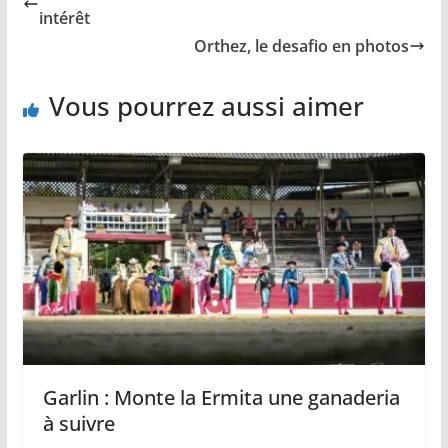
o
n
p
e
intérêt
k
k
p
r
Orthez, le desafio en photos
Vous pourrez aussi aimer
Garlin : Monte la Ermita une ganaderia
à suivre