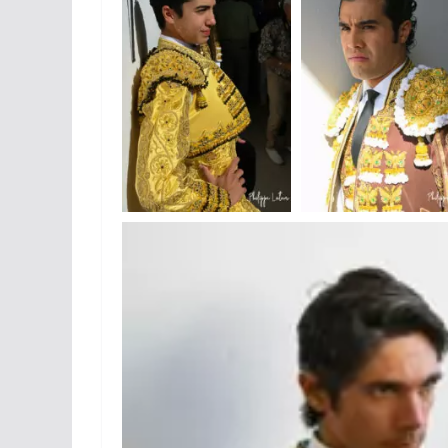
ACTUALITÉS TAURINES
CHRONIQUES TAURINES 2026
Arles : au seuil 
espérances.
02/04/2026
Olivier Castelna