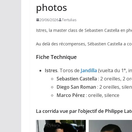
photos
20/06/2026
Tertulias
Istres, la master class de Sebastien Castella en p
Au delà des récompenses, Sébastien Castella a c
Fiche Technique
Istres
. Toros de
J
andilla
(vuelta du 1°, i
Sebastien Castella
: 2 oreilles, 2 
Diego San Roman
: 2 oreilles, sile
Marco Pérez
: oreille, silence
La corrida vue par l’objectif de Philippe La