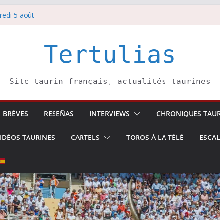
redi 5 août
redi 7 août
atadors de toros-
villeros –
Tertulias
 6 août
Site taurin français, actualités taurines
S BRÈVES
RESEÑAS
INTERVIEWS
CHRONIQUES TAUR
IDÉOS TAURINES
CARTELS
TOROS À LA TÉLÉ
ESCA