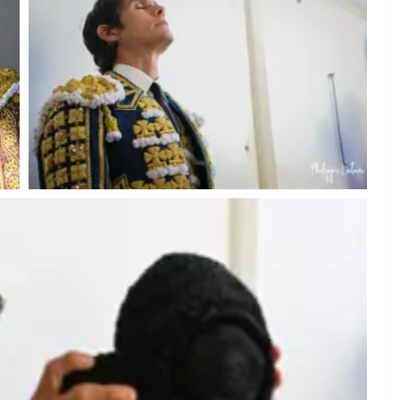
ACTUALITÉS TAURINES
CHRONIQUES TAURINES 2026
des
Istres : la feria des
ultimes émotions
u
18/06/2026
Olivier Castelnau