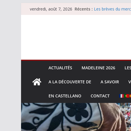
Passer
Récents :
Les brèves du merc
vendredi, août 7, 2026
au
Les brèves du vend
Escalafón 2026 – m
contenu
Escalafón 2026 – no
Les brèves du jeudi
ACTUALITÉS
MADELEINE 2026
LE
A LA DÉCOUVERTE DE
A SAVOIR
V
EN CASTELLANO
CONTACT