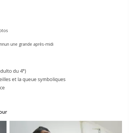
hotos
onnun une grande après-midi
ndulto du 4°)
oreilles et la queue symboliques
nce
tour