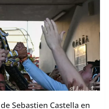
TAURINES 2026
ACTUALITÉS TAURINES
PHOTOS TAURINES 2026
ure en
Bayonne, la corrida des
fêtes en photos
17/07/2026
Tertulias
s de Sebastien Castella en