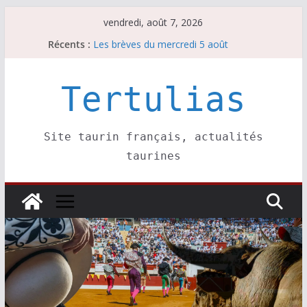
Passer
vendredi, août 7, 2026
au
Récents :
Les brèves du mercredi 5 août
contenu
Les brèves du vendredi 7 août
Escalafón 2026 – matadors de toros-
Escalafón 2026 – novilleros –
Tertulias
Les brèves du jeudi 6 août
Site taurin français, actualités
taurines