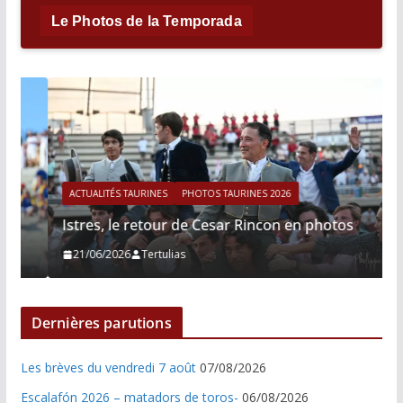
Le Photos de la Temporada
ACTUALITÉS TAURINES
PHOTOS TAURINES 2026
Istres, le retour de Cesar Rincon en photos
21/06/2026
Tertulias
Dernières parutions
Les brèves du vendredi 7 août
07/08/2026
Escalafón 2026 – matadors de toros-
06/08/2026