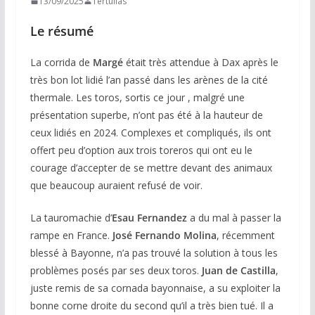
13/09/2025
Tertulias
Le résumé
La corrida de
Margé
était très attendue à Dax après le
très bon lot lidié l’an passé dans les arènes de la cité
thermale. Les toros, sortis ce jour , malgré une
présentation superbe, n’ont pas été à la hauteur de
ceux lidiés en 2024. Complexes et compliqués, ils ont
offert peu d’option aux trois toreros qui ont eu le
courage d’accepter de se mettre devant des animaux
que beaucoup auraient refusé de voir.
La tauromachie d’
Esau Fernandez
a du mal à passer la
rampe en France.
José Fernando Molina
, récemment
blessé à Bayonne, n’a pas trouvé la solution à tous les
problèmes posés par ses deux toros.
Juan
de Castilla
,
juste remis de sa cornada bayonnaise, a su exploiter la
bonne corne droite du second qu’il a très bien tué. Il a