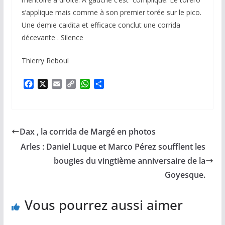
s’applique mais comme à son premier torée sur le pico.
Une demie caidita et efficace conclut une corrida
décevante . Silence
Thierry Reboul
F
X
E
C
W
P
a
m
o
h
a
c
a
p
a
r
e
i
y
t
t
b
l
L
s
a
Dax , la corrida de Margé en photos
o
i
A
g
o
n
p
e
Arles : Daniel Luque et Marco Pérez soufflent les
k
k
p
r
bougies du vingtième anniversaire de la
Goyesque.
Vous pourrez aussi aimer