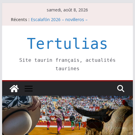
Passer
samedi, août 8, 2026
au
Récents :
Escalafón 2026 – novilleros –
contenu
Les brèves du samedi 8 août
Maurrin, rendez vous est pris pour l’an prochain.
Les brèves du vendredi 7 août
Tertulias
Escalafón 2026 – matadors de toros-
Site taurin français, actualités
taurines