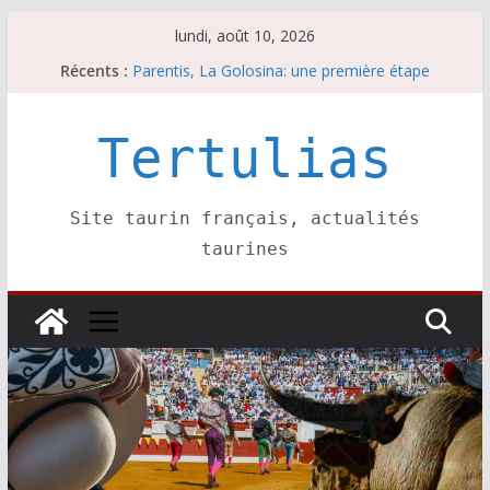
Passer
lundi, août 10, 2026
au
Récents :
Parentis, La Golosina: une première étape
contenu
Les brèves du lundi 10 août
A Parentis, à part les brindis……
Les brèves du dimanche 9 août
Tertulias
Coup de foudre à Soustons
Site taurin français, actualités
taurines