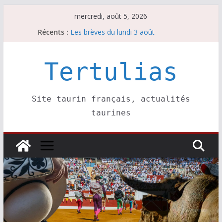
Passer
mercredi, août 5, 2026
au
Récents :
Les brèves du lundi 3 août
contenu
Les brèves du mercredi 5 août
Villeneuve, Hugo Tarbelli confirme.
Les brèves du mardi 4 août
Tertulias
La Sokamuturra de Pasai Donibane
Site taurin français, actualités
taurines