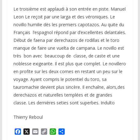
Le troisième est applaudi à son entrée en piste. Manuel
Leon Le reçoit par une larga et des véroniques. Le
novillo humilie dès les premiers capotazos. Au quite du
Français l’espagnol répond par d’excellentes delantales.
Début de faena par derechazos de rodillas et le toro
manque de faire une vuelta de campana. Le novillo est
très bon avec beaucoup de classe, de caste et une
noblesse exigeante. Il est plus que complet. Le novillero
en profite sur les deux cornes en restant un peu sur le
voyage. Ayant compris le potentiel du toro, sa
tauromachie devient plus sincère. Il enchaîne, alors,des
derechazos et naturelles templées et de grandes
classe. Les dernières seties sont superbes. Indulto
Thierry Reboul
F
X
E
C
W
P
a
m
o
h
a