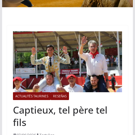
ACTUALITÉS TAURINES
RESEÑAS
Captieux, tel père tel
fils