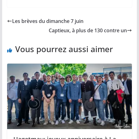
c
a
p
a
r
e
i
y
t
t
b
l
L
s
a
Les brèves du dimanche 7 juin
o
i
A
g
o
n
p
e
Captieux, à plus de 130 contre un
k
k
p
r
Vous pourrez aussi aimer