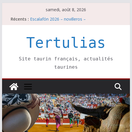
Passer
samedi, août 8, 2026
au
Récents :
Escalafón 2026 – matadors de toros-
contenu
Escalafón 2026 – novilleros –
Les brèves du samedi 8 août
Maurrin, rendez vous est pris pour l’an prochain.
Tertulias
Les brèves du vendredi 7 août
Site taurin français, actualités
taurines