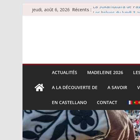
Passer
Récents :
La Sokamuturra de Pas
jeudi, août 6, 2026
au
Les brèves du lundi 3 a
Les brèves du mercredi
contenu
Villeneuve, Hugo Tarbel
Les brèves du mardi 4 
ACTUALITÉS
MADELEINE 2026
LE
A LA DÉCOUVERTE DE
A SAVOIR
V
EN CASTELLANO
CONTACT