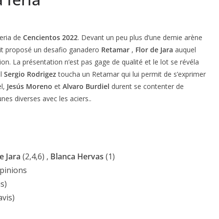
feria de
Cencientos 2022
. Devant un peu plus d’une demie arène
 Etait proposé un desafio ganadero
Retamar
,
Flor de Jara
auquel
on. La présentation n’est pas gage de qualité et le lot se révéla
ul
Sergio Rodrigez
toucha un Retamar qui lui permit de s’exprimer
el,
Jesús Moreno
et
Alvaro Burdiel
durent se contenter de
es diverses avec les aciers..
e Jara
(2,4,6) ,
Blanca Hervas
(1)
’opinions
is)
avis)