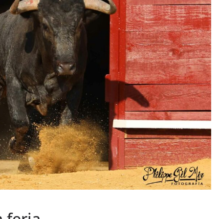
PHOTOS TAURINES 2026
ACTUALITÉS TAURINES
PHOTOS TAURINES 202
uverture en
Bayonne, la corrida
des fêtes en photos
lias
17/07/2026
Tertulias
 feria