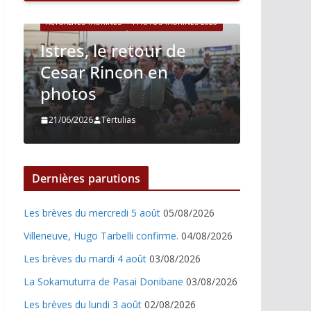
ACTUALITÉS TAURINES
PHOTOS TAURINES 2026
6
Istres, le retour de
ACTUALITÉS T
Cesar Rincon en
Istres,
photos
Nino J
21/06/2026
Tertulias
21/06/2026
Dernières parutions
Les brèves du mercredi 5 août
05/08/2026
Villeneuve, Hugo Tarbelli confirme.
04/08/2026
Les brèves du mardi 4 août
03/08/2026
La Sokamuturra de Pasai Donibane
03/08/2026
Les brèves du lundi 3 août
02/08/2026