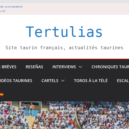
ai Donibane
oût
 5 août
li confirme.
Tertulias
août
Site taurin français, actualités taurines
S BRÈVES
RESEÑAS
INTERVIEWS
CHRONIQUES TAUR
IDÉOS TAURINES
CARTELS
TOROS À LA TÉLÉ
ESCA