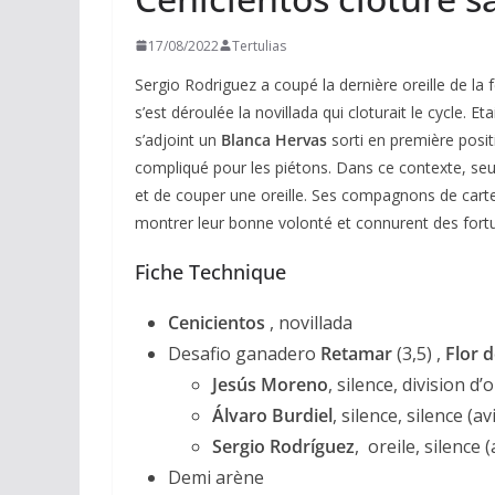
17/08/2022
Tertulias
Sergio Rodriguez a coupé la dernière oreille de la 
s’est déroulée la novillada qui cloturait le cycle.
s’adjoint un
Blanca Hervas
sorti en première positi
compliqué pour les piétons. Dans ce contexte, se
et de couper une oreille. Ses compagnons de cart
montrer leur bonne volonté et connurent des fortun
Fiche Technique
Cenicientos
, novillada
Desafio ganadero
Retamar
(3,5) ,
Flor d
Jesús Moreno
, silence, division d
Álvaro Burdiel
, silence, silence (av
Sergio Rodríguez
, oreile, silence (
Demi arène