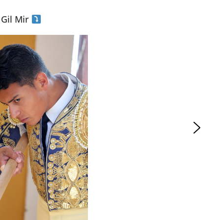
 Gil Mir
ACTUALITÉS TAURINES
ES 2026
CHRONIQUES TAURINES 2026
seuil des
Istres : la feria des
s.
ultimes émotions
er Castelnau
18/06/2026
Olivier Castelnau