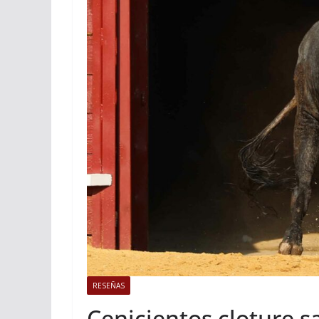
ACTUALITÉS TAURINES
Istres, l’o
photos
19/06/2026
Tertu
RESEÑAS
Cenicientos cloture sa