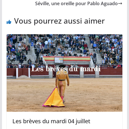
o
n
p
e
Séville, une oreille pour Pablo Aguado
k
k
p
r
Vous pourrez aussi aimer
Les brèves du mardi 04 juillet