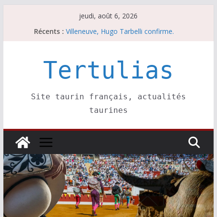
Passer
jeudi, août 6, 2026
au
Récents :
Villeneuve, Hugo Tarbelli confirme.
contenu
Escalafón 2026 – matadors de toros-
Escalafón 2026 – novilleros –
Les brèves du jeudi 6 août
Tertulias
Les brèves du mercredi 5 août
Site taurin français, actualités
taurines