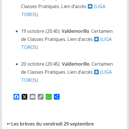
Classes Pratiques. Lien d’accès
(LIGA
TOROS)
19 octobre (20:45).
Valdemorillo
. Certamen
de Classes Pratiques. Lien d’accès
(LIGA
TOROS)
20 octobre (20:45)
Valdemorillo
. Certamen
de Classes Pratiques. Lien d’accès
(LIGA
TOROS)
F
X
E
C
W
P
a
m
o
h
a
c
a
p
a
r
e
i
y
t
t
b
l
L
s
a
Les brèves du vendredi 29 septembre
o
i
A
g