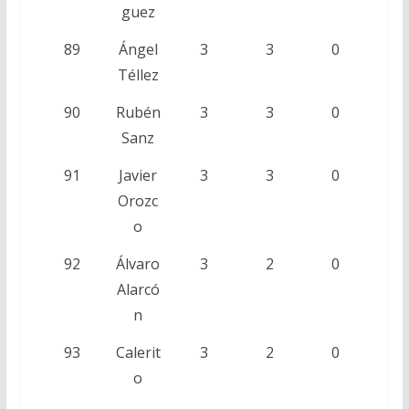
guez
89
Ángel
3
3
0
Téllez
90
Rubén
3
3
0
Sanz
91
Javier
3
3
0
Orozc
o
92
Álvaro
3
2
0
Alarcó
n
93
Calerit
3
2
0
o