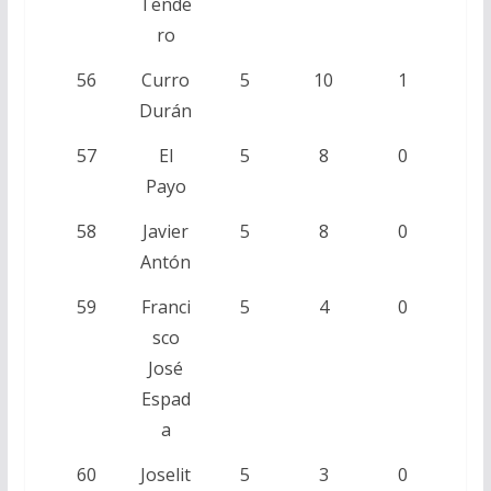
Tende
ro
56
Curro
5
10
1
Durán
57
El
5
8
0
Payo
58
Javier
5
8
0
Antón
59
Franci
5
4
0
sco
José
Espad
a
60
Joselit
5
3
0