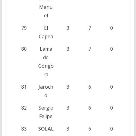
Manu
el
79
El
3
7
0
Capea
80
Lama
3
7
0
de
Góngo
ra
81
Jaroch
3
6
0
o
82
Sergio
3
6
0
Felipe
83
SOLAL
3
6
0