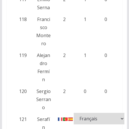
Serna
118
Franci
2
1
0
sco
Monte
ro
119
Alejan
2
1
0
dro
Fermí
n
120
Sergio
2
0
0
Serran
o
121
Serafí
2
0
0
n