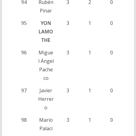
94
Rubén
3
2
0
Pinar
95
YON
3
1
0
LAMO
THE
96
Migue
3
1
0
l Ángel
Pache
co
97
Javier
3
1
0
Herrer
o
98
Mario
3
1
0
Palaci