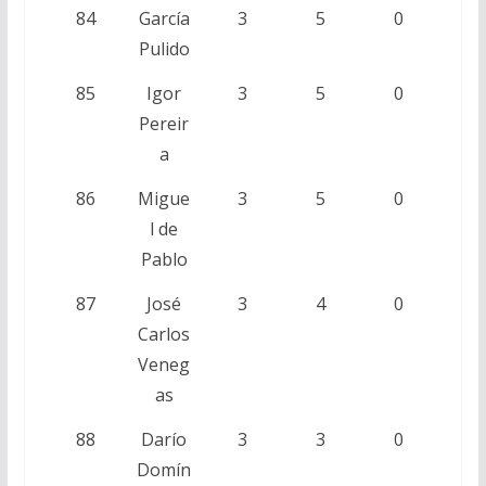
84
García
3
5
0
Pulido
85
Igor
3
5
0
Pereir
a
86
Migue
3
5
0
l de
Pablo
87
José
3
4
0
Carlos
Veneg
as
88
Darío
3
3
0
Domín