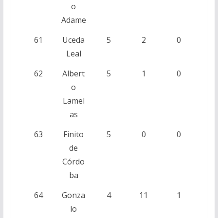
o
Adame
61
Uceda
5
2
0
Leal
62
Albert
5
1
0
o
Lamel
as
63
Finito
5
0
0
de
Córdo
ba
64
Gonza
4
11
1
lo