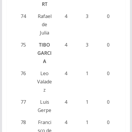
RT
74
Rafael
4
3
0
de
Julia
75
TIBO
4
3
0
GARCI
A
76
Leo
4
1
0
Valade
z
77
Luis
4
1
0
Gerpe
78
Franci
4
1
0
sco de