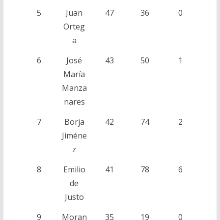
5
Juan
47
36
0
Orteg
a
6
José
43
50
1
María
Manza
nares
7
Borja
42
74
2
Jiméne
z
8
Emilio
41
78
6
de
Justo
9
Moran
35
19
0