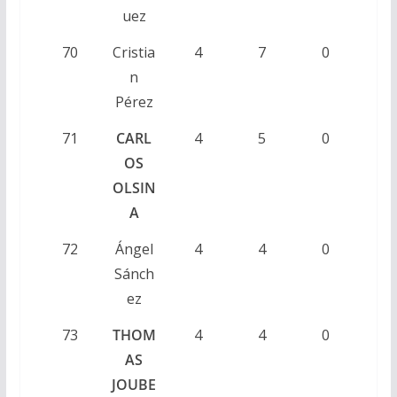
uez
70
Cristia
4
7
0
n
Pérez
71
CARL
4
5
0
OS
OLSIN
A
72
Ángel
4
4
0
Sánch
ez
73
THOM
4
4
0
AS
JOUBE