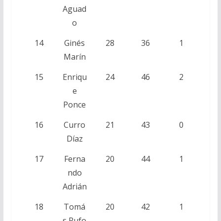
Aguad
o
14
Ginés
28
36
1
Marín
15
Enriqu
24
46
2
e
Ponce
16
Curro
21
43
0
Díaz
17
Ferna
20
44
1
ndo
Adrián
18
Tomá
20
42
1
s Rufo