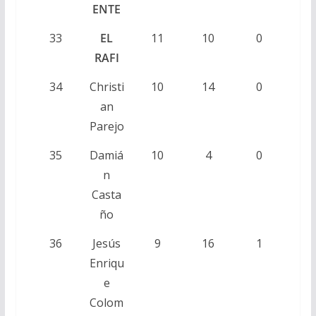
ENTE
33
EL
11
10
0
RAFI
34
Christi
10
14
0
an
Parejo
35
Damiá
10
4
0
n
Casta
ño
36
Jesús
9
16
1
Enriqu
e
Colom