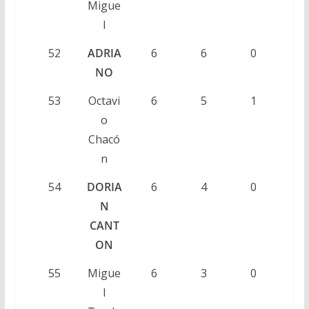
Migue
l
52
ADRIA
6
6
0
NO
53
Octavi
6
5
1
o
Chacó
n
54
DORIA
6
4
0
N
CANT
ON
55
Migue
6
3
0
l