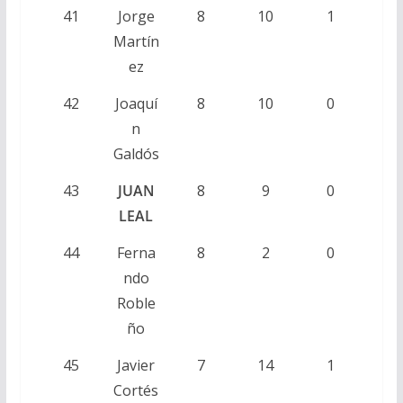
41
Jorge
8
10
1
Martín
ez
42
Joaquí
8
10
0
n
Galdós
43
JUAN
8
9
0
LEAL
44
Ferna
8
2
0
ndo
Roble
ño
45
Javier
7
14
1
Cortés