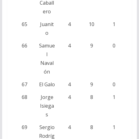
Caball
ero
65
Juanit
4
10
1
o
66
Samue
4
9
0
l
Naval
ón
67
El Galo
4
9
0
68
Jorge
4
8
1
Isiega
s
69
Sergio
4
8
1
Rodríg