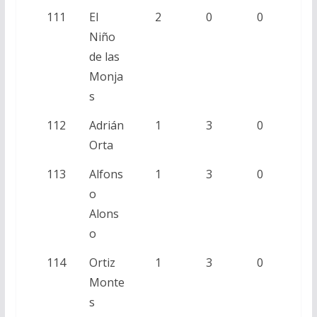
111
El
2
0
0
Niño
de las
Monja
s
112
Adrián
1
3
0
Orta
113
Alfons
1
3
0
o
Alons
o
114
Ortiz
1
3
0
Monte
s