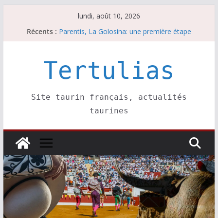
Passer
lundi, août 10, 2026
au
Récents :
Parentis, La Golosina: une première étape
contenu
Les brèves du lundi 10 août
A Parentis, à part les brindis……
Les brèves du dimanche 9 août
Tertulias
Coup de foudre à Soustons
Site taurin français, actualités
taurines