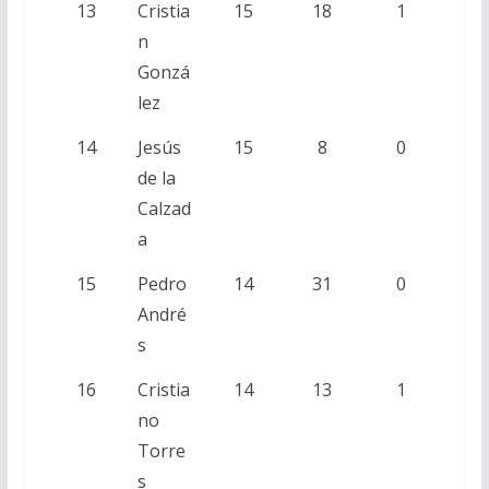
13
Cristia
15
18
1
n
Gonzá
lez
14
Jesús
15
8
0
de la
Calzad
a
15
Pedro
14
31
0
André
s
16
Cristia
14
13
1
no
Torre
s