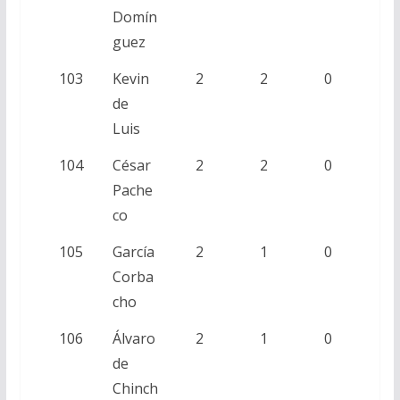
Domín
guez
103
Kevin
2
2
0
de
Luis
104
César
2
2
0
Pache
co
105
García
2
1
0
Corba
cho
106
Álvaro
2
1
0
de
Chinch