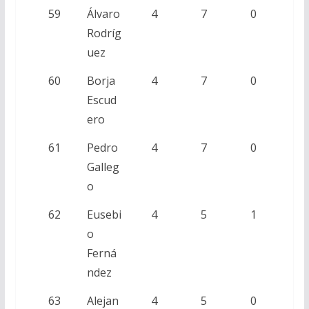
59
Álvaro
4
7
0
Rodríg
uez
60
Borja
4
7
0
Escud
ero
61
Pedro
4
7
0
Galleg
o
62
Eusebi
4
5
1
o
Ferná
ndez
63
Alejan
4
5
0