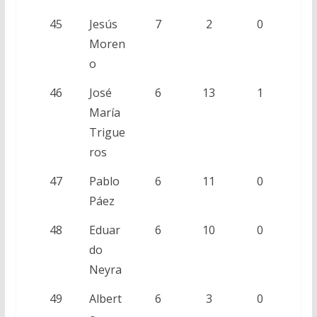
45
Jesús
7
2
0
Moren
o
46
José
6
13
1
María
Trigue
ros
47
Pablo
6
11
0
Páez
48
Eduar
6
10
0
do
Neyra
49
Albert
6
3
0