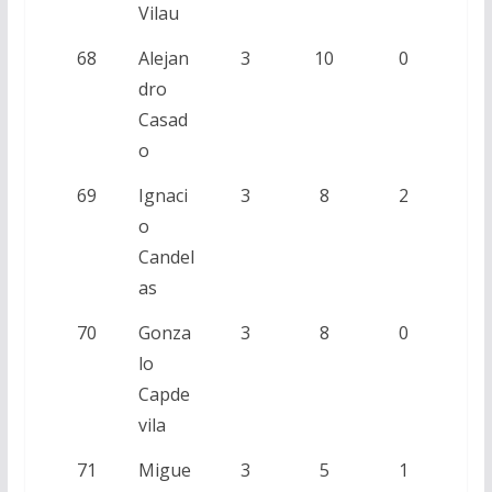
Vilau
68
Alejan
3
10
0
dro
Casad
o
69
Ignaci
3
8
2
o
Candel
as
70
Gonza
3
8
0
lo
Capde
vila
71
Migue
3
5
1