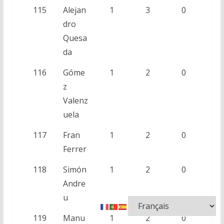
115
Alejan
1
3
0
dro
Quesa
da
116
Góme
1
2
0
z
Valenz
uela
117
Fran
1
2
0
Ferrer
118
Simón
1
2
0
Andre
u
119
Manu
1
2
0