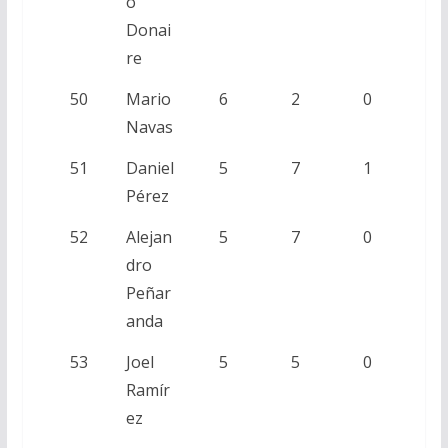
o
Donai
re
50
Mario
6
2
0
Navas
51
Daniel
5
7
1
Pérez
52
Alejan
5
7
0
dro
Peñar
anda
53
Joel
5
5
0
Ramír
ez