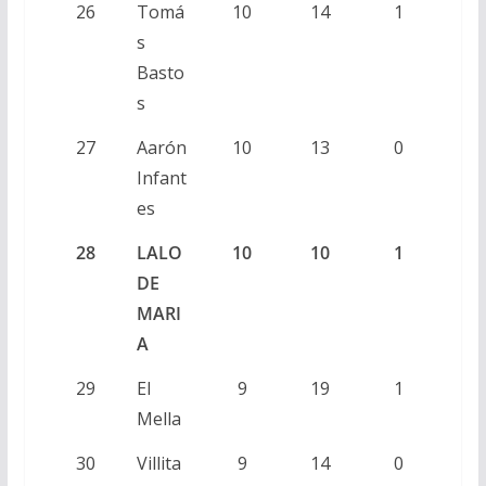
26
Tomá
10
14
1
s
Basto
s
27
Aarón
10
13
0
Infant
es
28
LALO
10
10
1
DE
MARI
A
29
El
9
19
1
Mella
30
Villita
9
14
0