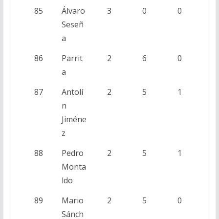
85
Álvaro
3
0
0
Seseñ
a
86
Parrit
2
6
0
a
87
Antolí
2
5
1
n
Jiméne
z
88
Pedro
2
5
1
Monta
ldo
89
Mario
2
5
0
Sánch