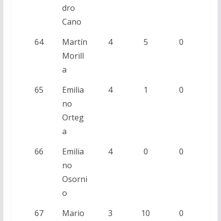
dro
Cano
64
Martín
4
5
0
Morill
a
65
Emilia
4
1
0
no
Orteg
a
66
Emilia
4
0
0
no
Osorni
o
67
Mario
3
10
0