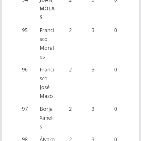
MOLA
S
95
Franci
2
3
0
sco
Moral
es
96
Franci
2
3
0
sco
José
Mazo
97
Borja
2
3
0
Ximeli
s
98
Álvaro
2
3
0