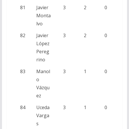
81
Javier
3
2
0
Monta
lvo
82
Javier
3
2
0
López
Pereg
rino
83
Manol
3
1
0
o
Vázqu
ez
84
Uceda
3
1
0
Varga
s