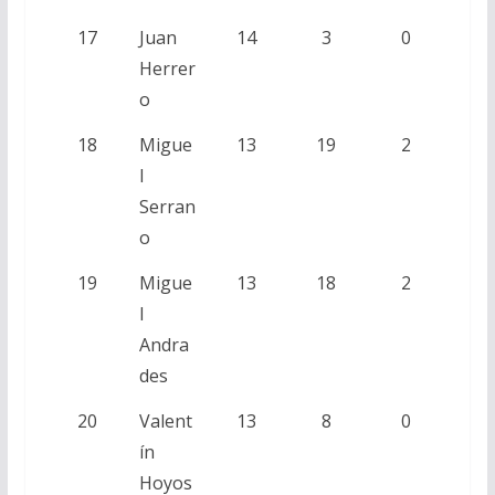
17
Juan
14
3
0
Herrer
o
18
Migue
13
19
2
l
Serran
o
19
Migue
13
18
2
l
Andra
des
20
Valent
13
8
0
ín
Hoyos