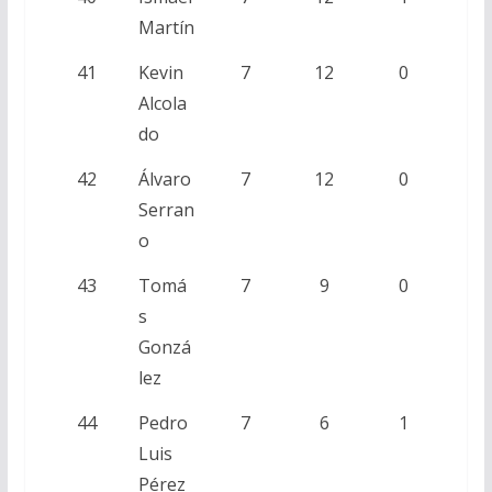
Martín
41
Kevin
7
12
0
Alcola
do
42
Álvaro
7
12
0
Serran
o
43
Tomá
7
9
0
s
Gonzá
lez
44
Pedro
7
6
1
Luis
Pérez