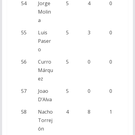
54
Jorge
5
4
0
Molin
a
55
Luis
5
3
0
Paser
o
56
Curro
5
0
0
Márqu
ez
57
Joao
5
0
0
D’Alva
58
Nacho
4
8
1
Torrej
ón