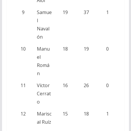
Aloi
9
Samue
19
37
1
l
Naval
ón
10
Manu
18
19
0
el
Romá
n
11
Víctor
16
26
0
Cerrat
o
12
Marisc
15
18
1
al Ruíz