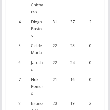
Chicha
rro
4
Diego
31
37
2
Basto
s
5
Cid de
22
28
0
María
6
Jaroch
22
24
0
o
7
Nek
21
16
0
Romer
o
8
Bruno
20
19
2