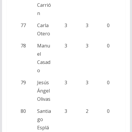
Carrió
n
77
Carla
3
3
0
Otero
78
Manu
3
3
0
el
Casad
o
79
Jesús
3
3
0
Ángel
Olivas
80
Santia
3
2
0
go
Esplá