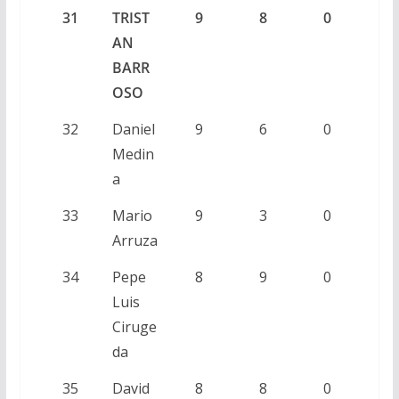
31
TRIST
9
8
0
AN
BARR
OSO
32
Daniel
9
6
0
Medin
a
33
Mario
9
3
0
Arruza
34
Pepe
8
9
0
Luis
Ciruge
da
35
David
8
8
0