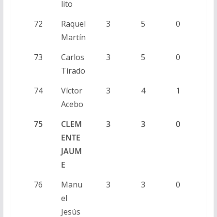
lito
72
Raquel
3
5
0
Martín
73
Carlos
3
5
0
Tirado
74
Víctor
3
4
1
Acebo
75
CLEM
3
3
0
ENTE
JAUM
E
76
Manu
3
3
0
el
Jesús