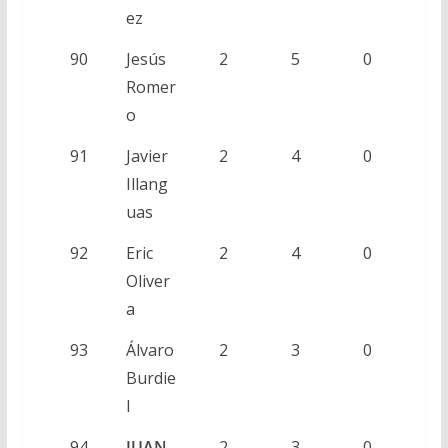
ez
90
Jesús
2
5
0
Romer
o
91
Javier
2
4
0
Illang
uas
92
Eric
2
4
0
Oliver
a
93
Álvaro
2
3
0
Burdie
l
94
JUAN
2
3
0