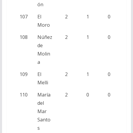
ón
107
El
2
1
0
Moro
108
Núñez
2
1
0
de
Molin
a
109
El
2
1
0
Melli
110
María
2
0
0
del
Mar
Santo
s