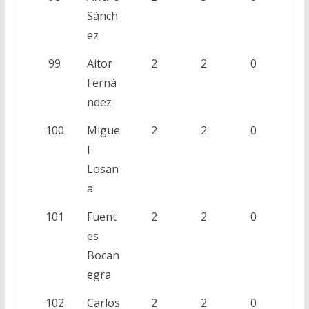
Sánch
ez
99
Aitor
2
2
0
Ferná
ndez
100
Migue
2
2
0
l
Losan
a
101
Fuent
2
2
0
es
Bocan
egra
102
Carlos
2
2
0