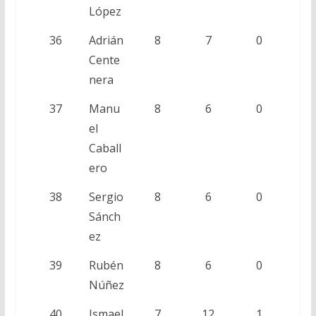
López
36
Adrián
8
7
0
Cente
nera
37
Manu
8
6
0
el
Caball
ero
38
Sergio
8
6
0
Sánch
ez
39
Rubén
8
6
0
Núñez
40
Ismael
7
12
1