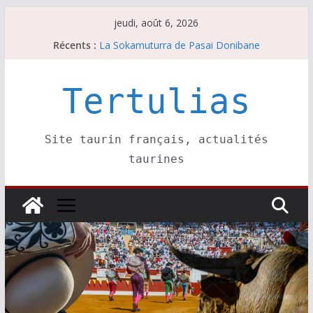
Passer
jeudi, août 6, 2026
au
Récents :
La Sokamuturra de Pasai Donibane
contenu
Les brèves du jeudi 6 août
Les brèves du mercredi 5 août
Villeneuve, Hugo Tarbelli confirme.
Tertulias
Les brèves du mardi 4 août
Site taurin français, actualités
taurines