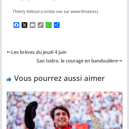
Thierry Reboul (corrida vue sur www.tlmad.es)
F
X
E
C
W
P
a
m
o
h
a
c
a
p
a
r
e
i
y
t
t
b
l
L
s
a
Les brèves du jeudi 4 juin
o
i
A
g
o
n
p
e
San Isidro, le courage en bandoulière
k
k
p
r
Vous pourrez aussi aimer