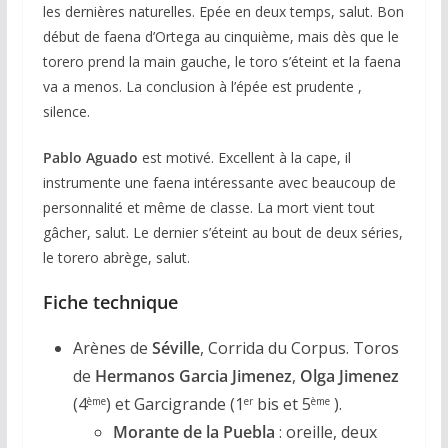
les dernières naturelles. Epée en deux temps, salut. Bon
début de faena d’Ortega au cinquième, mais dès que le
torero prend la main gauche, le toro s’éteint et la faena
va a menos. La conclusion à l’épée est prudente ,
silence.
Pablo Aguado
est motivé. Excellent à la cape, il
instrumente une faena intéressante avec beaucoup de
personnalité et même de classe. La mort vient tout
gâcher, salut. Le dernier s’éteint au bout de deux séries,
le torero abrège, salut.
Fiche technique
Arènes de
Séville
, Corrida du Corpus. Toros
de
Hermanos Garcia Jimenez
,
Olga Jimenez
(4
) et Garcigrande (1
bis et 5
).
ème
er
ème
Morante de la Puebla
: oreille, deux