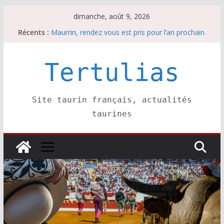
Passer
dimanche, août 9, 2026
au
Récents :
Maurrin, rendez vous est pris pour l’an prochain.
contenu
Les brèves du dimanche 9 août
Coup de foudre à Soustons
Parentis, La Golosina: une première étape
Tertulias
Les brèves du samedi 8 août
Site taurin français, actualités
taurines