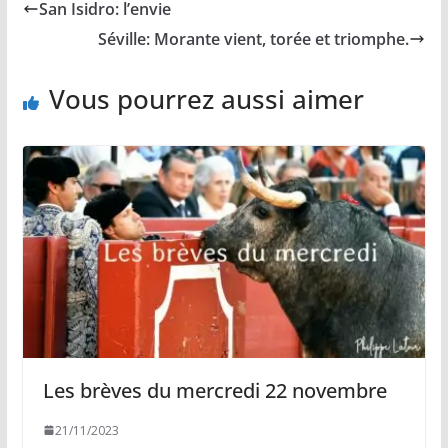
San Isidro: l’envie
o
i
A
g
o
n
p
e
Séville: Morante vient, torée et triomphe.
k
k
p
r
Vous pourrez aussi aimer
Les brèves du mercredi 22 novembre
21/11/2023