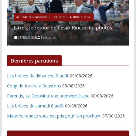
ACTUALITÉS TAURINES
PHOTOS TAURINES 2026
Istres, le retour de Cesar Rincon en photos
21/06/2026
Tertulias
Dernières parutions
Les brèves du dimanche 9 août
09/08/2026
Coup de foudre à Soustons
08/08/2026
Parentis, La Golosina: une première étape
08/08/2026
Les brèves du samedi 8 août
08/08/2026
Maurrin, rendez vous est pris pour l’an prochain.
07/08/2026