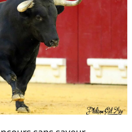
PHOTOS TAURINES 2026
ACTUALITÉS TAURINES
PHOTOS TAURINES 202
uverture en
Bayonne, la corrida
des fêtes en photos
lias
17/07/2026
Tertulias
oncours sans saveur