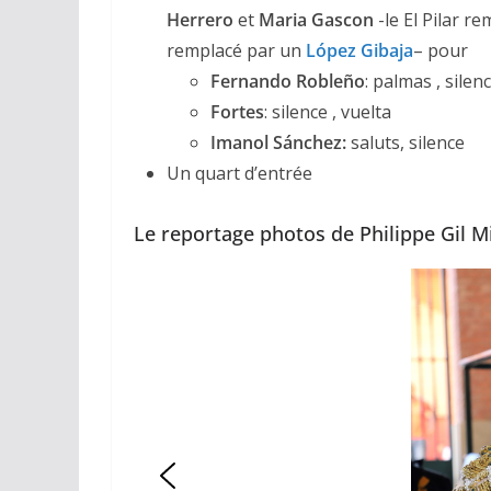
Herrero
et
Maria Gascon
-le El Pilar r
remplacé par un
López Gibaja
– pour
Fernando Robleño
: palmas , silen
Fortes
: silence , vuelta
Imanol Sánchez
:
saluts, silence
Un quart d’entrée
Le reportage photos de Philippe Gil M
ACTUALITÉS TAURINES
CHRONIQUES TAURIN
Arles : au 
espérance
02/04/2026
Olivi