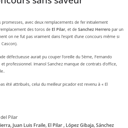
s promesses, avec deux remplacements de fer initialement
le remplacement des toros de
El Pilar
, et de
Sanchez Herrero
par un
nt on ne fut pas vraiment dans l’esprit d’une concours même si
a Cascon).
de défectueuse aurait pu couper l’oreille du 5ème, Fernando
 et professionnel. Imanol Sanchez manque de contrats d’office,
e..
pas été attribués, celui du meilleur picador est revenu à « El
 del Pilar
erra, Juan Luis Fraile, El Pilar , López Gibaja, Sánchez