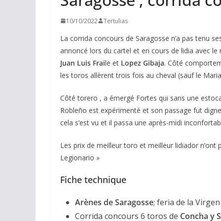
10/10/2022
Tertulias
La corrida concours de Saragosse n’a pas tenu se
annoncé lors du cartel et en cours de lidia avec 
Juan Luis Frai
le et
Lopez Gibaja
. Côté comporteme
les toros allèrent trois fois au cheval (sauf le Mari
Côté torero , a émergé Fortes qui sans une estoca
Robleño
est expérimenté et son passage fut digne
cela s’est vu et il passa une après-midi inconfortabl
Les prix de meilleur toro et meilleur lidiador n’ont 
Legionario »
Fiche technique
Arènes de Saragosse
; feria de la Virgen
Corrida concours 6 toros de
Concha y Si