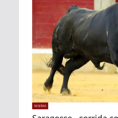
ACTUALITÉS TAURINES
Istres, l’o
photos
19/06/2026
Tertu
RESEÑAS
Saragosse , corrida c