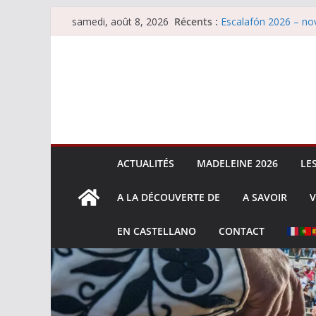
Passer
Récents :
Escalafón 2026 – ma
samedi, août 8, 2026
au
Escalafón 2026 – nov
Les brèves du samed
contenu
Maurrin, rendez vous 
Les brèves du vendre
ACTUALITÉS
MADELEINE 2026
LE
A LA DÉCOUVERTE DE
A SAVOIR
V
EN CASTELLANO
CONTACT