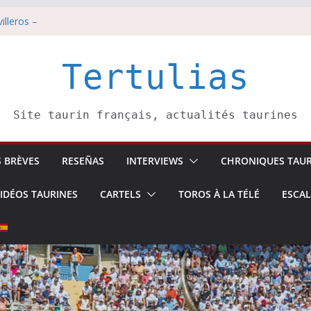
tadors de toros-
illeros –
i 8 août
est pris pour l’an prochain.
Tertulias
di 7 août
Site taurin français, actualités taurines
S BRÈVES
RESEÑAS
INTERVIEWS
CHRONIQUES TAUR
IDÉOS TAURINES
CARTELS
TOROS À LA TÉLÉ
ESCA