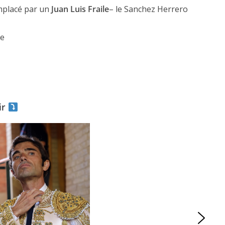
emplacé par un
Juan Luis Fraile
– le Sanchez Herrero
ce
ir
ACTUALITÉS TAURINES
ES 2026
CHRONIQUES TAURINES 2026
seuil des
Istres : la feria des
s.
ultimes émotions
er Castelnau
18/06/2026
Olivier Castelnau