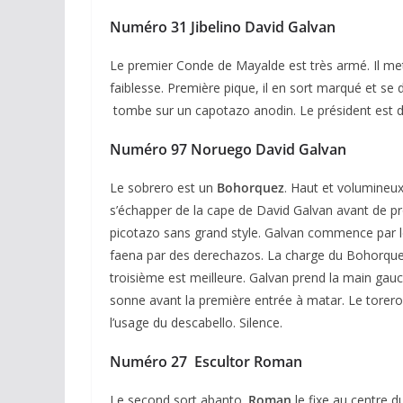
Numéro 31 Jibelino David Galvan
Le premier Conde de Mayalde est très armé. Il met
faiblesse. Première pique, il en sort marqué et se 
tombe sur un capotazo anodin. Le président est d’
Numéro 97 Noruego David Galvan
Le sobrero est un
Bohorquez
. Haut et volumineux,
s’échapper de la cape de David Galvan avant de pro
picotazo sans grand style. Galvan commence par le
faena par des derechazos. La charge du Bohorquez 
troisième est meilleure. Galvan prend la main gauch
sonne avant la première entrée à matar. Le tore
l’usage du descabello. Silence.
Numéro 27 Escultor Roman
Le second sort abanto.
Roman
le fixe au centre 