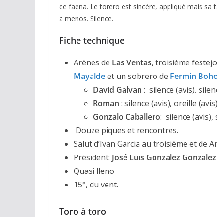
de faena. Le torero est sincère, appliqué mais s
a menos. Silence.
Fiche technique
Arènes de
Las Ventas
, troisième festej
Mayalde
et un sobrero de
Fermin Boh
David Galvan
: silence (avis), silen
Roman
: silence (avis), oreille (avis)
Gonzalo Caballero
: silence (avis), 
Douze piques et rencontres.
Salut d’Ivan Garcia au troisième et de
Président:
José Luis Gonzalez Gonzalez
Quasi lleno
15°, du vent.
Toro à toro