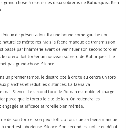
Pas grand-chose à retenir des deux sobreros de
Bohorquez
. Rien
.
 sérieux de présentation. Il a une bonne corne gauche dont
de naturelles méritoires Mais la faena manque de transmission
st passé par l’infirmerie avant de venir tuer son second toro en
ACTUALITÉS TAURINES
es, le torero doit toréer un nouveau sobrero de Bohorquez. Il le
CHRONIQUES TAURINES 2026
rmet pas grand-chose. Silence.
des
Istres : la feria des
s un premier temps, le diestro cite à droite au centre un toro
ultimes émotions
r aux planches et réduit les distances. La faena va
e mal. Silence. Le second toro de Roman est noble et charge
u
18/06/2026
Olivier Castelnau
ier parce que le torero le cite de loin. On retiendra les
 engagée et efficace et l’oreille bien méritée.
hme de son toro et son peu d’officio font que sa faena manque
 à mort est laborieuse. Silence. Son second est noble en début