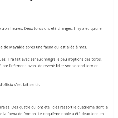
trois heures. Deux toros ont été changés. Il n’y a eu qu’une
e de Mayalde
après une faena qui est allée à mas.
uez.
Il l’a fait avec sérieux malgré le peu d’options des toros.
é par l’infirmerie avant de revenir lidier son second toro en
fficio s’est fait sentir.
ales. Des quatre qui ont été lidiés ressort le quatrième dont la
s de la faena de Roman. Le cinquième noble a été deux tons en