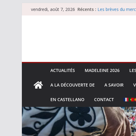
Passer
Récents :
Les brèves du merc
vendredi, août 7, 2026
au
Les brèves du vend
Escalafón 2026 – m
contenu
Escalafón 2026 – no
Les brèves du jeudi
ACTUALITÉS
MADELEINE 2026
LE
A LA DÉCOUVERTE DE
A SAVOIR
V
EN CASTELLANO
CONTACT