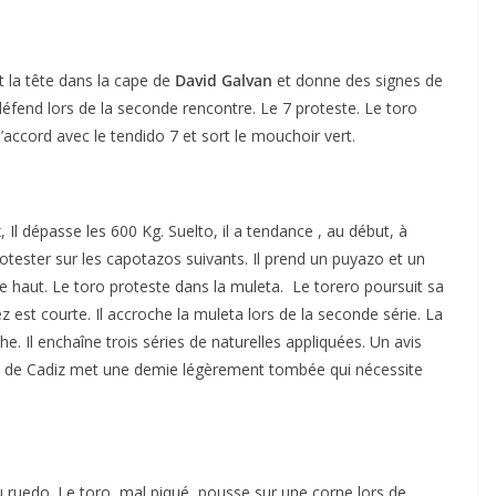
 la tête dans la cape de
David Galvan
et donne des signes de
défend lors de la seconde rencontre. Le 7 proteste. Le toro
accord avec le tendido 7 et sort le mouchoir vert.
 Il dépasse les 600 Kg. Suelto, il a tendance , au début, à
tester sur les capotazos suivants. Il prend un puyazo et un
 haut. Le toro proteste dans la muleta. Le torero poursuit sa
est courte. Il accroche la muleta lors de la seconde série. La
e. Il enchaîne trois séries de naturelles appliquées. Un avis
ro de Cadiz met une demie légèrement tombée qui nécessite
du ruedo. Le toro, mal piqué, pousse sur une corne lors de