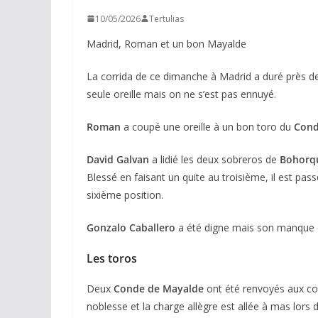
10/05/2026
Tertulias
Madrid, Roman et un bon Mayalde
La corrida de ce dimanche à Madrid a duré près de 
seule oreille mais on ne s’est pas ennuyé.
Roman
a coupé une oreille à un bon toro du
Cond
David Galvan
a lidié les deux sobreros de
Bohorq
Blessé en faisant un quite au troisième, il est pass
sixième position.
Gonzalo Caballero
a été digne mais son manque d’o
Les toros
Deux
Conde de Mayalde
ont été renvoyés aux corr
noblesse et la charge allègre est allée à mas lor