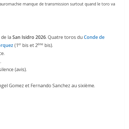
a tauromachie manque de transmission surtout quand le toro va
o de la
San Isidro 2026
. Quatre toros du
Conde de
orquez
(1
bis et 2
bis).
er
ème
ce.
.
silence (avis).
 Angel Gomez et Fernando Sanchez au sixième.