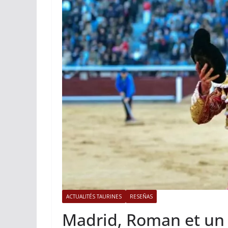
ACTUALITÉS TAURINES
PHOTOS 
Istres, l’ouvert
photos
19/06/2026
Tertulias
ACTUALITÉS TAURINES
RESEÑAS
Madrid, Roman et un