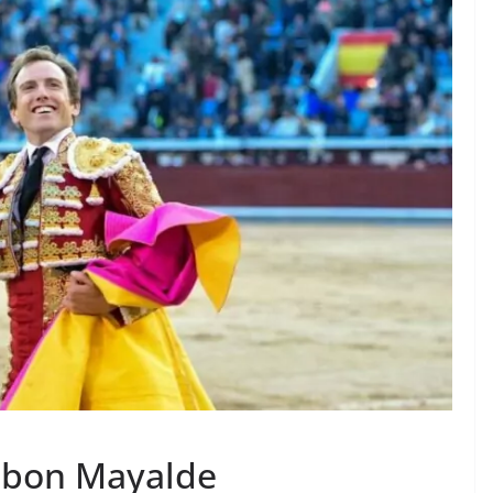
TAURINES 2026
ACTUALITÉS TAURINES
PHOTOS TAURINES 2026
ure en
Bayonne, la corrida des
fêtes en photos
17/07/2026
Tertulias
 bon Mayalde