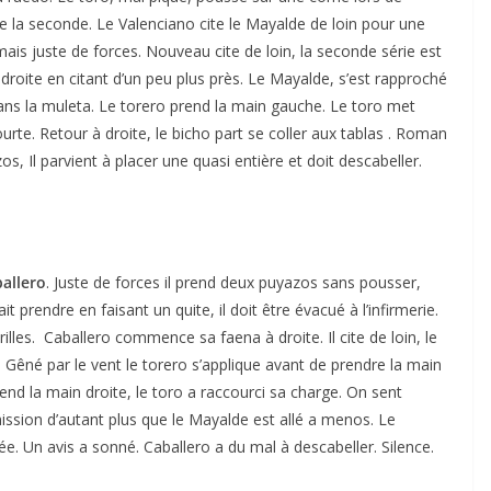
e la seconde. Le Valenciano cite le Mayalde de loin pour une
ais juste de forces. Nouveau cite de loin, la seconde série est
roite en citant d’un peu plus près. Le Mayalde, s’est rapproché
 dans la muleta. Le torero prend la main gauche. Le toro met
urte. Retour à droite, le bicho part se coller aux tablas . Roman
, Il parvient à placer une quasi entière et doit descabeller.
allero
. Juste de forces il prend deux puyazos sans pousser,
t prendre en faisant un quite, il doit être évacué à l’infirmerie.
lles. Caballero commence sa faena à droite. Il cite de loin, le
 Gêné par le vent le torero s’applique avant de prendre la main
end la main droite, le toro a raccourci sa charge. On sent
ssion d’autant plus que le Mayalde est allé a menos. Le
. Un avis a sonné. Caballero a du mal à descabeller. Silence.