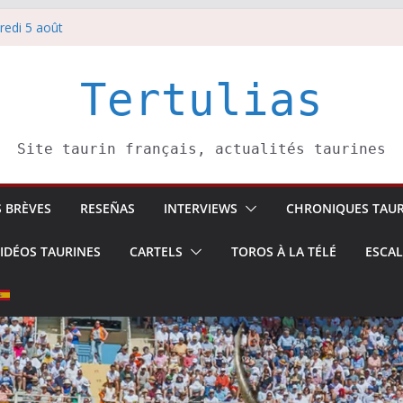
redi 5 août
redi 7 août
atadors de toros-
villeros –
Tertulias
 6 août
Site taurin français, actualités taurines
S BRÈVES
RESEÑAS
INTERVIEWS
CHRONIQUES TAUR
IDÉOS TAURINES
CARTELS
TOROS À LA TÉLÉ
ESCA