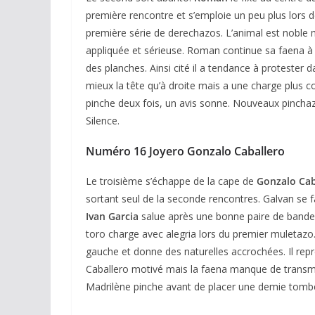
première rencontre et s’emploie un peu plus lors d
première série de derechazos. L’animal est noble m
appliquée et sérieuse. Roman continue sa faena à d
des planches. Ainsi cité il a tendance à protester
mieux la tête qu’à droite mais a une charge plus co
pinche deux fois, un avis sonne. Nouveaux pinchazos
Silence.
Numéro 16 Joyero Gonzalo Caballero
Le troisième s’échappe de la cape de
Gonzalo Cab
sortant seul de la seconde rencontres. Galvan se fai
Ivan Garcia
salue après une bonne paire de banderi
toro charge avec alegria lors du premier muletazo.
gauche et donne des naturelles accrochées. Il repr
Caballero motivé mais la faena manque de transmi
Madrilène pinche avant de placer une demie tombée