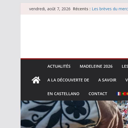
Les brèves du jeudi
Passer
Récents :
Les brèves du merc
vendredi, août 7, 2026
au
Les brèves du vend
Escalafón 2026 – m
contenu
Escalafón 2026 – no
ACTUALITÉS
MADELEINE 2026
LE
A LA DÉCOUVERTE DE
A SAVOIR
V
EN CASTELLANO
CONTACT