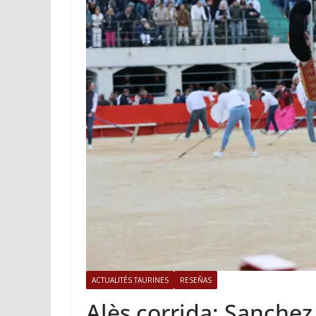
ACTUALITÉS TAURINES
Istres, l’o
photos
19/06/2026
Tertu
ACTUALITÉS TAURINES
RESEÑAS
Alès corrida: Sanchez