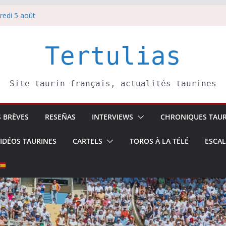
 6 août
redi 5 août
redi 7 août
atadors de toros-
villeros –
Tertulias
Site taurin français, actualités taurines
S BRÈVES
RESEÑAS
INTERVIEWS
CHRONIQUES TAUR
IDÉOS TAURINES
CARTELS
TOROS À LA TÉLÉ
ESCA