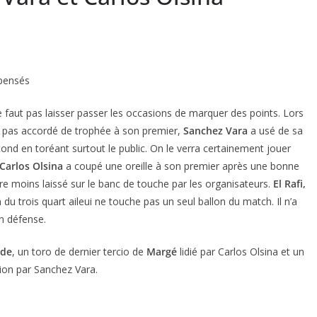
mpensés
faut pas laisser passer les occasions de marquer des points. Lors
yant pas accordé de trophée à son premier,
Sanchez Vara
a usé de sa
cond en toréant surtout le public. On le verra certainement jouer
Carlos Olsina
a coupé une oreille à son premier après une bonne
être moins laissé sur le banc de touche par les organisateurs.
El Rafi,
n du trois quart aileui ne touche pas un seul ballon du match. Il n’a
n défense.
rde
, un toro de dernier tercio de
Margé
lidié par Carlos Olsina et un
ion par Sanchez Vara.