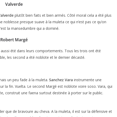
Valverde
Valverde
plutôt bien faits et bien armés. Côté moral cela a été plus
e noblesse presque suave à la muleta ce qui n’est pas ce qu’on
 c’est la mansedumbre qui a dominé.
Robert Margé
t aussi été dans leurs comportements. Tous les trois ont été
ACTUALITÉS TAURINES
ble, les second a été noblote et le dernier décasté.
ES 2026
CHRONIQUES TAURINES 2026
seuil des
Istres : la feria des
s.
ultimes émotions
mais un peu fade à la muleta.
Sanchez Vara
instrumente une
 la fin. Vuelta. Le second Margé est noblote voire soso. Vara, qui
er Castelnau
18/06/2026
Olivier Castelnau
e, construit une faena surtout destinée à porter sur le public.
der que de bravoure au cheva. A la muleta, il est sur la défensive et