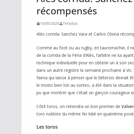
récompensés
16/05/2026
Tertulias
Alès corrida: Sanchez Vara et Carlos Olsina réco
Comme au foot ou au rugby, en tauromachie, il ne 
de la corrida de la Féria d’Alès, l’arbitre ne lui a
technique individuelle pour en obtenir un à son se
dans un autre registre la semaine prochaine à Vic.
faena qui laisse à penser que le bitterois devrait 
le moins bien loti au sorteo, a été dans la situatio
pu que montrer que c’était un garçon courageux e
Côté toros, on retiendra un bon premier de
Valve
toro noblote du même fer lidié en quatrième posit
Les toros