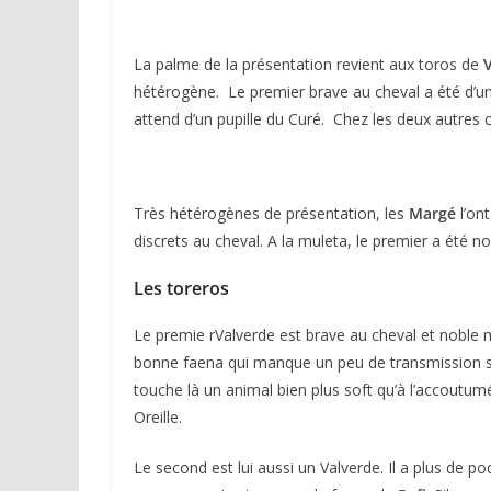
La palme de la présentation revient aux toros de
hétérogène. Le premier brave au cheval a été d’un
attend d’un pupille du Curé. Chez les deux autres
Très hétérogènes de présentation, les
Margé
l’on
ACTUALITÉS TAURINES
discrets au cheval. A la muleta, le premier a été no
CHRONIQUES TAURIN
Les toreros
Arles : au 
espérance
Le premie rValverde est brave au cheval et noble 
bonne faena qui manque un peu de transmission sur
02/04/2026
Olivi
touche là un animal bien plus soft qu’à l’accoutumé
Oreille.
Le second est lui aussi un Valverde. Il a plus de po