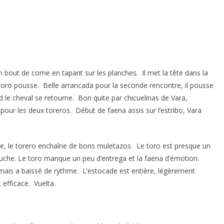
n bout de corne en tapant sur les planches. Il met la tête dans la
 toro pousse. Belle arrancada pour la seconde rencontre, il pousse
 le cheval se retourne. Bon quite par chicuelinas de Vara,
pour les deux toreros. Début de faena assis sur l’estribo, Vara
se, le torero enchaîne de bons muletazos. Le toro est presque un
uche. Le toro manque un peu d’entrega et la faena d’émotion.
e mais a baissé de rythme. L’estocade est entière, légèrement
efficace. Vuelta.