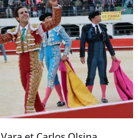
PHOTOS TAURINES 2026
ACTUALITÉS TAURINES
PHOTOS TAURINES 202
uverture en
Bayonne, la corrida
des fêtes en photos
lias
17/07/2026
Tertulias
 Vara et Carlos Olsina