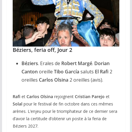
Béziers, feria off, Jour 2
Béziers
. Erales de
Robert Margé
.
Dorian
Canton
oreille
Tibo García
saluts
El Rafi
2
oreilles
Carlos Olsina
2 oreilles (avis).
Rafi
et
Carlos Olsina
rejoignent
Cristian Parejo
et
Solal
pour le festival de fin octobre dans ces mêmes
arènes. L’enjeu pour le triomphateur de ce dernier sera
d’avoir la certitude d’obtenir un poste à la feria de
Béziers 2027.