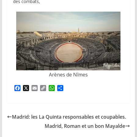
des combats,
Arènes de Nîmes
F
X
E
C
W
P
a
m
o
h
a
c
a
p
a
r
e
i
y
t
t
b
l
L
s
a
Madrid: les La Quinta responsables et coupables.
o
i
A
g
o
n
p
e
Madrid, Roman et un bon Mayalde
k
k
p
r