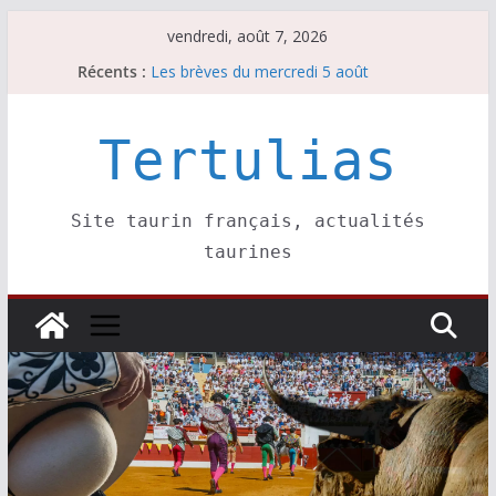
Passer
vendredi, août 7, 2026
au
Récents :
Les brèves du mercredi 5 août
contenu
Les brèves du vendredi 7 août
Escalafón 2026 – matadors de toros-
Escalafón 2026 – novilleros –
Tertulias
Les brèves du jeudi 6 août
Site taurin français, actualités
taurines