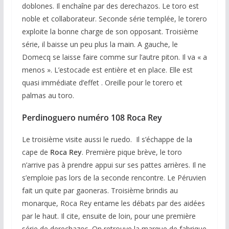
doblones. Il enchaîne par des derechazos. Le toro est
noble et collaborateur. Seconde série templée, le torero
exploite la bonne charge de son opposant. Troisième
série, il baisse un peu plus la main. A gauche, le
Domecq se laisse faire comme sur l’autre piton. Il va « a
menos ». L’estocade est entière et en place. Elle est
quasi immédiate d’effet . Oreille pour le torero et
palmas au toro.
Perdinoguero numéro 108 Roca Rey
Le troisième visite aussi le ruedo. Il s’échappe de la
cape de
Roca Rey
. Première pique brève, le toro
n’arrive pas à prendre appui sur ses pattes arrières. Il ne
s’emploie pas lors de la seconde rencontre. Le Péruvien
fait un quite par gaoneras. Troisième brindis au
monarque, Roca Rey entame les débats par des aidées
par le haut. Il cite, ensuite de loin, pour une première
série de derechazos. On retrouve la marque de fabrique