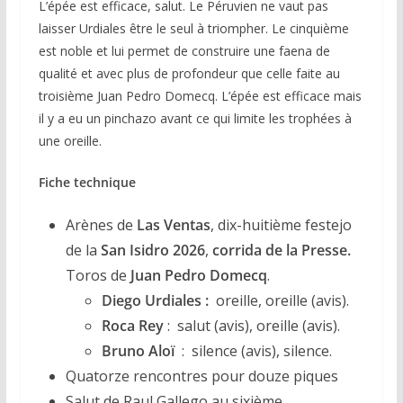
L’épée est efficace, salut. Le Péruvien ne vaut pas
laisser Urdiales être le seul à triompher. Le cinquième
est noble et lui permet de construire une faena de
qualité et avec plus de profondeur que celle faite au
troisième Juan Pedro Domecq. L’épée est efficace mais
il y a eu un pinchazo avant ce qui limite les trophées à
une oreille.
Fiche technique
Arènes de
Las Ventas
, dix-huitième festejo
de la
San Isidro 2026
,
corrida de la Presse.
Toros de
Juan Pedro Domecq
.
Diego Urdiales :
oreille, oreille (avis).
Roca Rey
: salut (avis), oreille (avis).
Bruno Aloï
: silence (avis), silence.
Quatorze rencontres pour douze piques
Salut de Raul Gallego au sixième.