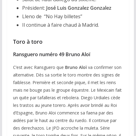
Président:
José Luis Gonzalez Gonzalez
Lleno de “No Hay billetes”
Il continue à faire chaud à Madrid.
Toro à toro
Ransguero numéro 49 Bruno Aloï
C’est avec Ransguero que
Bruno Aloï
va confirmer son
alternative. Dès sa sortie le toro montre des signes de
faiblesse. Première et seconde pique, il met les reins
mais ne bouge pas le groupe équestre. Le Mexicain fait
un quite par tafalleras et rebolera. Diego Urdiales cède
les trastos au jeune torero. Après avoir brindé au Roi
d’Espagne, Bruno Aloi commence sa faena par des
aidées par le haut au centre du ruedo. Il continue par
des derechazos. Le JPD accroche la muleta. Série
suivante, le toro tombe deux fois. Sur le même piton, il