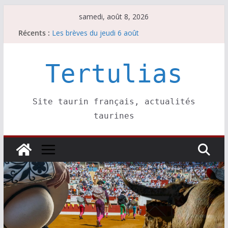
Passer
samedi, août 8, 2026
au
Récents :
Les brèves du jeudi 6 août
contenu
Maurrin, rendez vous est pris pour l’an prochain.
Les brèves du vendredi 7 août
Escalafón 2026 – matadors de toros-
Tertulias
Escalafón 2026 – novilleros –
Site taurin français, actualités
taurines