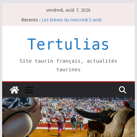
Passer
vendredi, août 7, 2026
au
Récents :
Les brèves du mercredi 5 août
contenu
Les brèves du vendredi 7 août
Escalafón 2026 – matadors de toros-
Escalafón 2026 – novilleros –
Tertulias
Les brèves du jeudi 6 août
Site taurin français, actualités
taurines