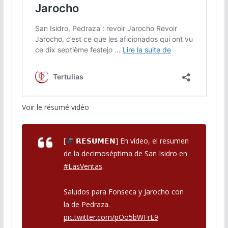
Voir le résumé vidéo
[
𝗥𝗘𝗦𝗨𝗠𝗘𝗡] En vídeo, el resumen
de la decimoséptima de San Isidro en
#LasVentas
.
Saludos para Fonseca y Jarocho con
la de Pedraza.
pic.twitter.com/pOo5bWFrE9