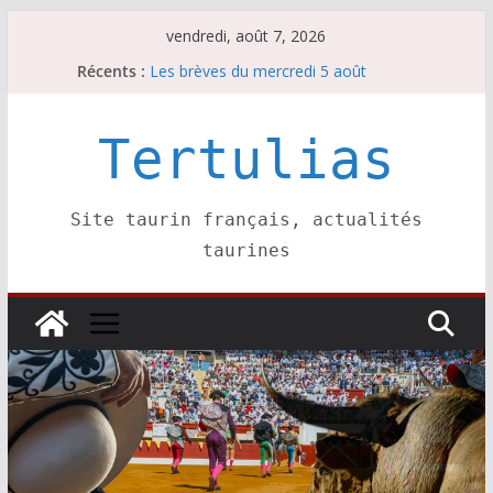
Passer
vendredi, août 7, 2026
au
Les brèves du jeudi 6 août
Récents :
Les brèves du mercredi 5 août
contenu
Les brèves du vendredi 7 août
Escalafón 2026 – matadors de toros-
Tertulias
Escalafón 2026 – novilleros –
Site taurin français, actualités
taurines