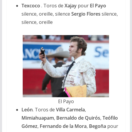
Texcoco
. Toros de
Xajay
pour
El Payo
silence, oreille, silence
Sergio Flores
silence,
silence, oreille
El Payo
León
. Toros de
Villa Carmela
,
Mimiahuapam
,
Bernaldo de Quirós
,
Teófilo
Gómez
,
Fernando de la Mora
,
Begoña
pour