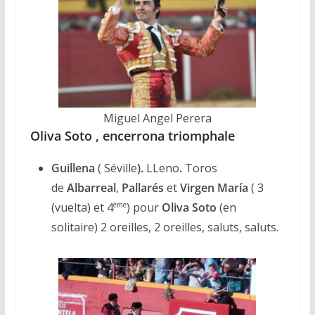
Miguel Angel Perera
Oliva Soto , encerrona triomphale
Guillena
( Séville
).
LLeno
.
Toros
de
Albarreal
,
Pallarés
et
Virgen
María
( 3
(vuelta) et 4
) pour
Oliva
Soto
(en
ème
solitaire) 2 oreilles, 2 oreilles, saluts, saluts.