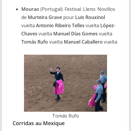
Mourao
(Portugal). Festival. Lleno. Novillos
de
Murteira Grave
pour
Luis Rouxinol
vuelta
Antonio Ribeiro Telles
vuelta
López-
Chaves
vuelta
Manuel Días Gomes
vuelta
Tomás Rufo
vuelta
Manuel Caballero
vuelta
Tomás Rufo
Corridas au Mexique