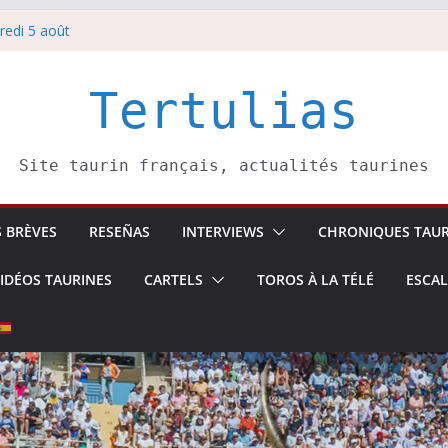
redi 5 août
redi 7 août
atadors de toros-
villeros –
Tertulias
 6 août
Site taurin français, actualités taurines
S BRÈVES
RESEÑAS
INTERVIEWS
CHRONIQUES TAUR
IDÉOS TAURINES
CARTELS
TOROS À LA TÉLÉ
ESCA