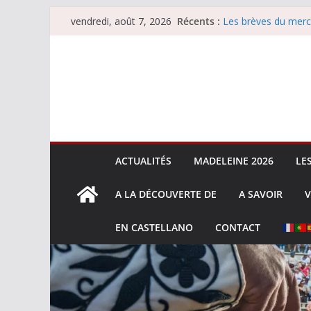
Passer
Récents :
Les brèves du merc
vendredi, août 7, 2026
au
Les brèves du vend
Escalafón 2026 – m
contenu
Escalafón 2026 – no
Les brèves du jeudi
ACTUALITÉS
MADELEINE 2026
LE
A LA DÉCOUVERTE DE
A SAVOIR
V
EN CASTELLANO
CONTACT