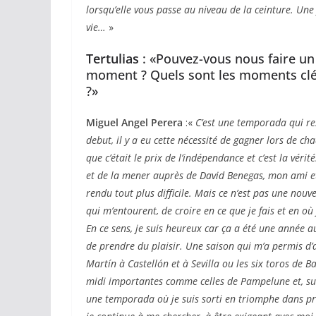
lorsqu’elle vous passe au niveau de la ceinture. Une f
vie…
»
Tertulias
: «Pouvez-vous nous faire un
moment ? Quels sont les moments clé
?»
Miguel Angel Perera
:«
C’est une temporada qui re
ACTUALITÉS TAURINES
debut, il y a eu cette nécessité de gagner lors de ch
CHRONIQUES TAURINES 2026
que c’était le prix de l’indépendance et c’est la vérit
Arles : au seuil 
et de la mener auprès de David Benegas, mon ami e
rendu tout plus difficile. Mais ce n’est pas une nouv
espérances.
qui m’entourent, de croire en ce que je fais et en où 
02/04/2026
Olivier Castelna
En ce sens, je suis heureux car ça a été une année au
de prendre du plaisir. Une saison qui m’a permis d
Martín à Castellón et à Sevilla ou les six toros de B
midi importantes comme celles de Pampelune et, surt
une temporada où je suis sorti en triomphe dans pr