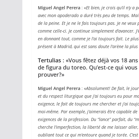
Miguel Angel Perera
: «
Et bien, je crois qu’il n’y 
avec mon apoderado a duré très peu de temps. Mais j
de la peine. Et je ne le fais toujours pas. Je ne veux
comme celle-ci. Je continue simplement d’avancer. J’e
en donnant tout, comme je l’ai toujours fait. Le plu
présent à Madrid, qui est sans doute l’arène la plu
Tertulias
: «Vous fêtez déjà vos 18 ans
de figura du toreo. Qu’est-ce qui vous
prouver?»
Miguel Angel Perera
: «
Absolument! De fait, le jour 
et du respect liturgique que j’ai toujours eu pour ma
exigence, le fait de toujours me chercher et j’ai touj
moi-même. Par exemple, j’aimerais être capable de t
exigences de la profession. Du “lance” parfait, du “
cherche l’imperfection, la liberté de me laisser all
oubliant tout ce qui m’entoure quand je torée. C’est 