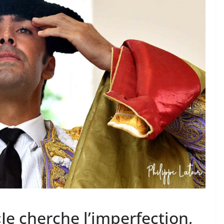
TAURINES 2026
ACTUALITÉS TAURINES
PHOTOS TAURINES 2026
ure en
Bayonne, la corrida des
fêtes en photos
17/07/2026
Tertulias
Je cherche l’imperfection,