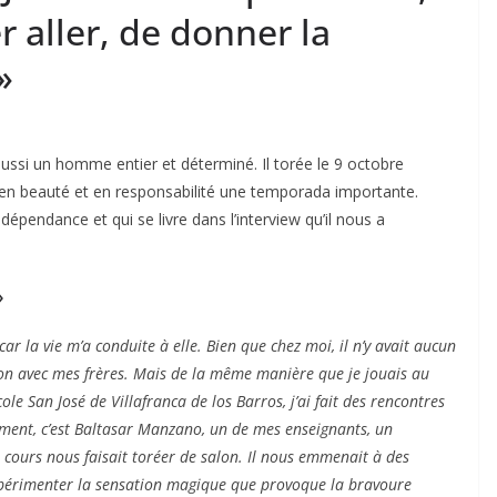
er aller, de donner la
»
aussi un homme entier et déterminé. Il torée le 9 octobre
 en beauté et en responsabilité une temporada importante.
ndépendance et qui se livre dans l’interview qu’il nous a
»
ar la vie m’a conduite à elle. Bien que chez moi, il n’y avait aucun
aison avec mes frères. Mais de la même manière que je jouais au
le San José de Villafranca de los Barros, j’ai fait des rencontres
ment, c’est Baltasar Manzano, un de mes enseignants, un
cours nous faisait toréer de salon. Il nous emmenait à des
’expérimenter la sensation magique que provoque la bravoure