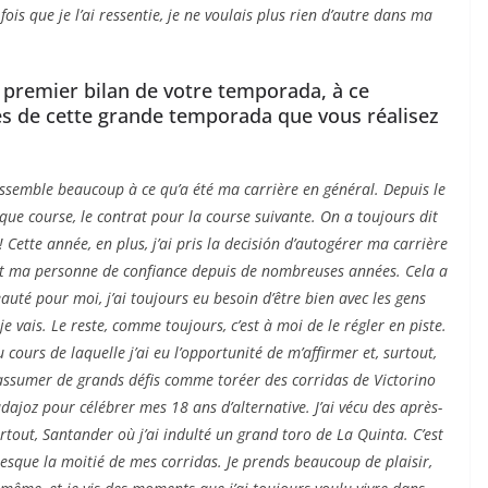
ois que je l’ai ressentie, je ne voulais plus rien d’autre dans ma
 premier bilan de votre temporada, à ce
s de cette grande temporada que vous réalisez
ssemble beaucoup à ce qu’a été ma carrière en général. Depuis le
ACTUALITÉS TAURINES
aque course, le contrat pour la course suivante. On a toujours dit
CHRONIQUES TAURINES 2026
é! Cette année, en plus, j’ai pris la decisión d’autogérer ma carrière
des
Istres : la feria des
t ma personne de confiance depuis de nombreuses années. Cela a
eauté pour moi, j’ai toujours eu besoin d’être bien avec les gens
ultimes émotions
je vais. Le reste, comme toujours, c’est à moi de le régler en piste.
u
18/06/2026
Olivier Castelnau
 cours de laquelle j’ai eu l’opportunité de m’affirmer et, surtout,
’assumer de grands défis comme toréer des corridas de Victorino
adajoz pour célébrer mes 18 ans d’alternative. J’ai vécu des après-
out, Santander où j’ai indulté un grand toro de La Quinta. C’est
esque la moitié de mes corridas. Je prends beaucoup de plaisir,