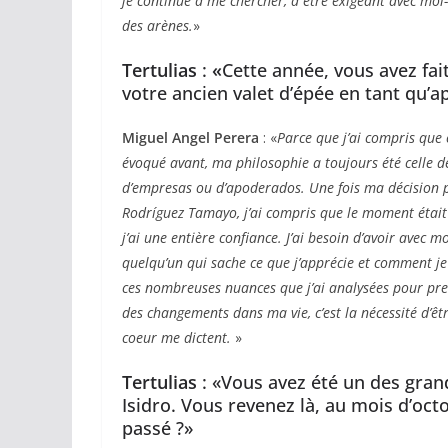
je continue à me chercher, à être exigeant avec moi
des arènes.
»
Tertulias
:
«
Cette année, vous avez fai
votre ancien valet d’épée en tant qu’
Miguel Angel Perera
: «
Parce que j’ai compris que
évoqué avant, ma philosophie a toujours été celle d
d’empresas ou d’apoderados. Une fois ma décision pr
Rodríguez Tamayo, j’ai compris que le moment était v
j’ai une entière confiance. J’ai besoin d’avoir avec 
quelqu’un qui sache ce que j’apprécie et comment je 
ces nombreuses nuances que j’ai analysées pour prend
des changements dans ma vie, c’est la nécessité d’ê
coeur me dictent.
»
Tertulias
: «Vous avez été un des gran
Isidro. Vous revenez là, au mois d’oct
passé ?»