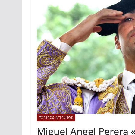
ACTUALITÉS TAURINES
PHOTOS 
Istres, l’ouvert
photos
19/06/2026
Tertulias
TOREROS INTERVIEWS
Miguel Angel Perera «