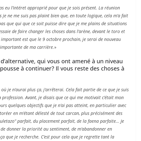
a pas eu l’intéret approprié pour que je sois présent. La réunion
e ne me suis pas plaint bien que, en toute logique, cela m’a fait
 pas que qui que ce soit puisse dire que je me plains de situations
ssaie de faire changer les choses dans l’arène, devant le toro et
s important est que le 9 octobre prochain, je serai de nouveau
s importante de ma carrière.
»
 d’alternative, qui vous ont amené à un niveau
 pousse à continuer? Il vous reste des choses à
où je n’aurai plus ça, j’arrêterai. Cela fait partie de ce que je suis
 profession. Avant, je disais que ce qui me motivait c’était mon
ours quelques objectifs que je n’ai pas atteint, en particulier avec
oréer en m’étant délesté de tout carcan, plus précisément des
muletazo” parfait, du placement parfait, de la faena parfaite… Je
er, de donner la priorité au sentiment, de m’abandonner en
ça que je recherche. C’est pour cela que je regrette tant la