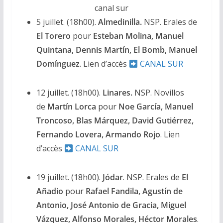
canal sur
5 juillet. (18h00).
Almedinilla.
NSP. Erales de
El Torero
pour
Esteban Molina, Manuel
Quintana, Dennis Martín, El Bomb, Manuel
Domínguez
. Lien d’accès
CANAL SUR
12 juillet. (18h00).
Linares.
NSP. Novillos
de
Martín Lorca
pour
Noe García, Manuel
Troncoso, Blas Márquez, David Gutiérrez,
Fernando Lovera, Armando Rojo
. Lien
d’accès
CANAL SUR
19 juillet. (18h00).
Jódar
. NSP. Erales de
El
Añadio
pour
Rafael Fandila, Agustín de
Antonio, José Antonio de Gracia, Miguel
Vázquez, Alfonso Morales, Héctor Morales
.