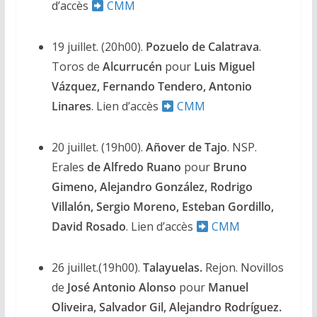
d’accès
CMM
19 juillet. (20h00).
Pozuelo de Calatrava
.
Toros de
Alcurrucén
pour
Luis Miguel
Vázquez, Fernando Tendero, Antonio
Linares
. Lien d’accès
CMM
20 juillet. (19h00).
Añover de Tajo
. NSP.
Erales
de Alfredo Ruano
pour
Bruno
Gimeno, Alejandro González, Rodrigo
Villalón, Sergio Moreno, Esteban Gordillo,
David Rosado
. Lien d’accès
CMM
26
juillet.(19h00).
Talayuelas.
Rejon. Novillos
de
José Antonio Alonso
pour
Manuel
Oliveira, Salvador Gil, Alejandro Rodríguez.