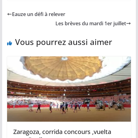
e
i
y
t
t
b
l
L
s
a
Eauze un défi à relever
o
i
A
g
o
n
p
e
Les brèves du mardi 1er juillet
k
k
p
r
Vous pourrez aussi aimer
Zaragoza, corrida concours ,vuelta