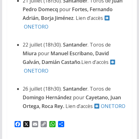
21 juillet (18h30).
Santander
. Toros de
Juan
Pedro Domecq
pour
Fortes, Fernando
Adrián, Borja
Jiménez
. Lien d’accès
ONETORO
22 juillet (18h30).
Santander
. Toros de
Miura
pour
Manuel Escribano, David
Galván, Damián Castaño
.Lien d’accès
ONETORO
26 juillet (18h30).
Santander
. Toros de
Domingo Hernández
pour
Cayetano, Juan
Ortega, Roca Rey.
Lien d’accès
ONETORO
F
X
E
C
W
P
a
m
o
h
a
c
a
p
a
r