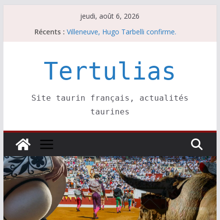
Passer
jeudi, août 6, 2026
au
Récents :
Villeneuve, Hugo Tarbelli confirme.
contenu
Escalafón 2026 – matadors de toros-
Escalafón 2026 – novilleros –
Les brèves du jeudi 6 août
Tertulias
Les brèves du mercredi 5 août
Site taurin français, actualités
taurines