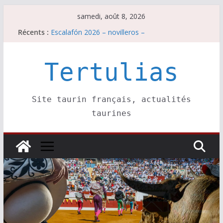
Passer
samedi, août 8, 2026
au
Récents :
Escalafón 2026 – novilleros –
contenu
Les brèves du samedi 8 août
Maurrin, rendez vous est pris pour l’an prochain.
Les brèves du vendredi 7 août
Tertulias
Escalafón 2026 – matadors de toros-
Site taurin français, actualités
taurines