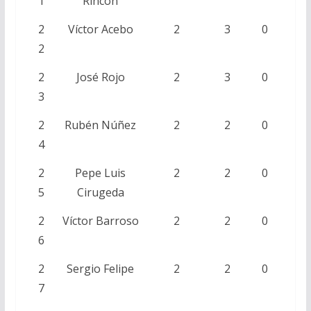
1
Rincón
2
Víctor Acebo
2
3
0
2
2
José Rojo
2
3
0
3
2
Rubén Núñez
2
2
0
4
2
Pepe Luis
2
2
0
5
Cirugeda
2
Víctor Barroso
2
2
0
6
2
Sergio Felipe
2
2
0
7