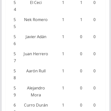
5
El Ceci
1
1
0
4
5
Nek Romero
1
1
0
5
5
Javier Adán
1
0
0
6
5
Juan Herrero
1
0
0
7
5
Aarón Rull
1
0
0
8
5
Alejandro
1
0
0
9
Mora
6
Curro Durán
1
0
0