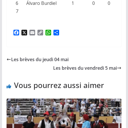
6
Álvaro Burdiel
1
0
0
7
F
X
E
C
W
P
a
m
o
h
a
c
a
p
a
r
e
i
y
t
t
b
l
L
s
a
Les brèves du jeudi 04 mai
o
i
A
g
o
n
p
e
Les brèves du vendredi 5 mai
k
k
p
r
Vous pourrez aussi aimer