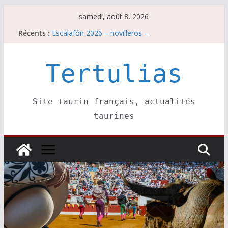
Passer
samedi, août 8, 2026
au
Récents :
Escalafón 2026 – novilleros –
contenu
Les brèves du samedi 8 août
Maurrin, rendez vous est pris pour l’an prochain.
Les brèves du vendredi 7 août
Tertulias
Escalafón 2026 – matadors de toros-
Site taurin français, actualités
taurines