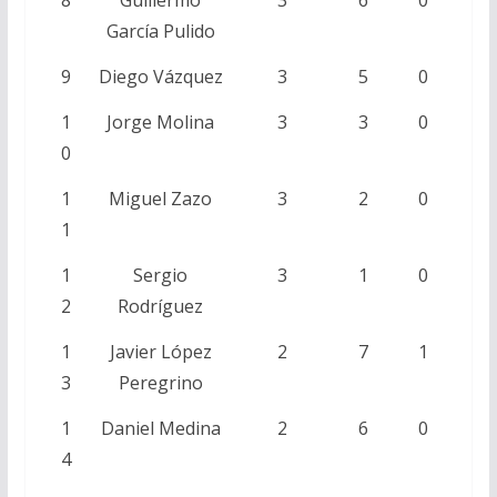
8
Guillermo
3
6
0
García Pulido
9
Diego Vázquez
3
5
0
1
Jorge Molina
3
3
0
0
1
Miguel Zazo
3
2
0
1
1
Sergio
3
1
0
2
Rodríguez
1
Javier López
2
7
1
3
Peregrino
1
Daniel Medina
2
6
0
4