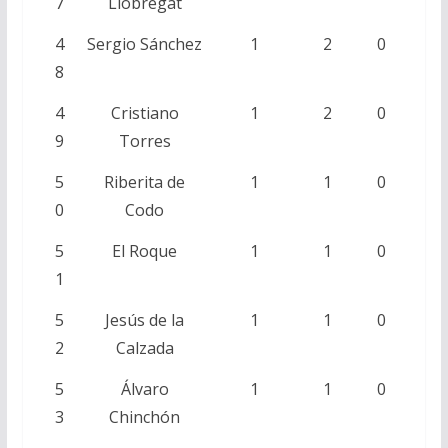
7
Llobregat
4
Sergio Sánchez
1
2
0
8
4
Cristiano
1
2
0
9
Torres
5
Riberita de
1
1
0
0
Codo
5
El Roque
1
1
0
1
5
Jesús de la
1
1
0
2
Calzada
5
Álvaro
1
1
0
3
Chinchón