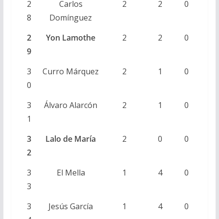
2
Carlos
2
2
0
8
Domínguez
2
Yon Lamothe
2
2
0
9
3
Curro Márquez
2
1
0
0
3
Álvaro Alarcón
2
1
0
1
3
Lalo de María
2
0
0
2
3
El Mella
1
4
0
3
3
Jesús García
1
4
0