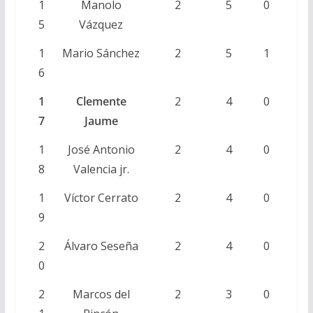
1
Manolo
2
5
0
5
Vázquez
1
Mario Sánchez
2
5
1
6
1
Clemente
2
4
0
7
Jaume
1
José Antonio
2
4
0
8
Valencia jr.
1
Víctor Cerrato
2
4
0
9
2
Álvaro Seseña
2
4
0
0
2
Marcos del
2
3
0