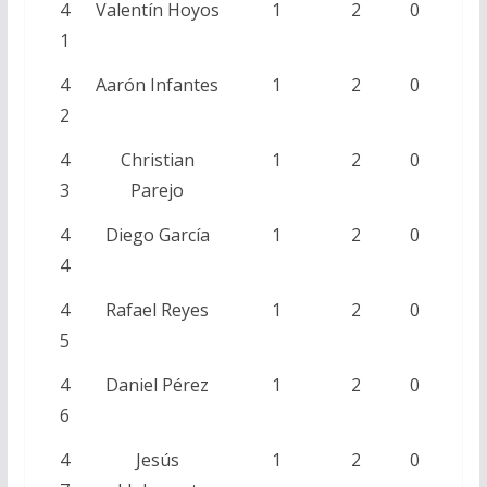
4
Valentín Hoyos
1
2
0
1
4
Aarón Infantes
1
2
0
2
4
Christian
1
2
0
3
Parejo
4
Diego García
1
2
0
4
4
Rafael Reyes
1
2
0
5
4
Daniel Pérez
1
2
0
6
4
Jesús
1
2
0