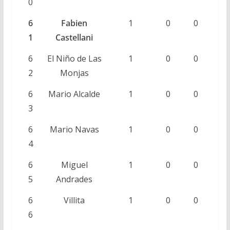
0
6
Fabien
1
0
0
1
Castellani
6
El Niño de Las
1
0
0
2
Monjas
6
Mario Alcalde
1
0
0
3
6
Mario Navas
1
0
0
4
6
Miguel
1
0
0
5
Andrades
6
Villita
1
0
0
6