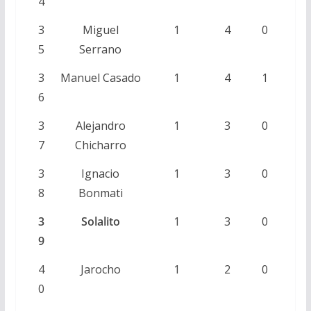
4
3
Miguel
1
4
0
5
Serrano
3
Manuel Casado
1
4
1
6
3
Alejandro
1
3
0
7
Chicharro
3
Ignacio
1
3
0
8
Bonmati
3
Solalito
1
3
0
9
4
Jarocho
1
2
0
0