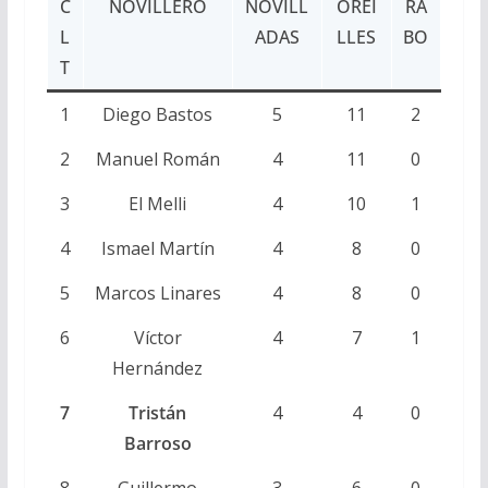
C
NOVILLERO
NOVILL
OREI
RA
L
ADAS
LLES
BO
T
1
Diego Bastos
5
11
2
2
Manuel Román
4
11
0
3
El Melli
4
10
1
4
Ismael Martín
4
8
0
5
Marcos Linares
4
8
0
6
Víctor
4
7
1
Hernández
7
Tristán
4
4
0
Barroso