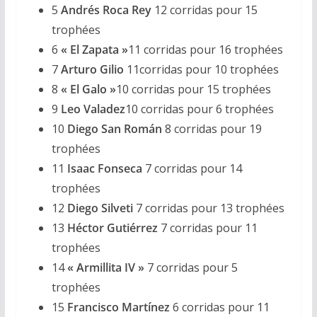
5
Andrés Roca Rey
12 corridas pour 15
trophées
6
« El Zapata »
11 corridas pour 16 trophées
7
Arturo Gilio
11corridas pour 10 trophées
8
« El Galo »
10 corridas pour 15 trophées
9
Leo Valadez
10 corridas pour 6 trophées
10
Diego San Román
8 corridas pour 19
trophées
11
Isaac Fonseca
7 corridas pour 14
trophées
12
Diego Silveti
7 corridas pour 13 trophées
13
Héctor Gutiérrez
7 corridas pour 11
trophées
14
« Armillita IV »
7 corridas pour 5
trophées
15
Francisco Martínez
6 corridas pour 11