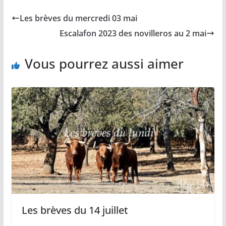
e
i
y
t
t
b
l
L
s
a
Les brèves du mercredi 03 mai
o
i
A
g
o
n
p
e
Escalafon 2023 des novilleros au 2 mai
k
k
p
r
Vous pourrez aussi aimer
Les brèves du 14 juillet