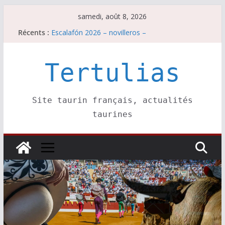
Passer
samedi, août 8, 2026
au
Récents :
Escalafón 2026 – novilleros –
contenu
Les brèves du samedi 8 août
Maurrin, rendez vous est pris pour l’an prochain.
Les brèves du vendredi 7 août
Tertulias
Escalafón 2026 – matadors de toros-
Site taurin français, actualités
taurines