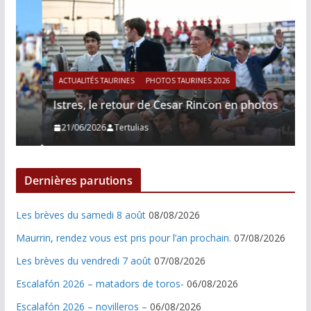
ACTUALITÉS TAURINES
PHOTOS TAURINES 2026
Istres, le retour de Cesar Rincon en photos
21/06/2026
Tertulias
Dernières parutions
Les brèves du samedi 8 août
08/08/2026
Maurrin, rendez vous est pris pour l’an prochain.
07/08/2026
Les brèves du vendredi 7 août
07/08/2026
Escalafón 2026 – matadors de toros-
06/08/2026
Escalafón 2026 – novilleros –
06/08/2026