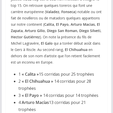
top 15. On retrouve quelques toreros qui font une
carrière européenne (
Valadez, Fonseca
) notable ou ont
fait de novilleros ou de matadors quelques apparitions
sur notre continent (
Calita
,
El Payo, Arturo Macias, El
Zapata, Arturo Gilio, Diego San Roman, Diego Silveti,
Hector Gutiérrez
). On note la présence du fils de
Michel Lagravère,
El Galo
qui a toréer début août dans
le Gers à Riscle. Au second rang,
El Chihuahua
en
dehors de son nom d’artiste que l’on retient facilement
est un inconnu en Europe.
1
« Calita »
15 corridas pour 25 trophées
2
« El Chihuahua »
14 corridas pour 28
trophées
3
« El Payo »
14 corridas pour 14 trophées
4
Arturo Macías
13 corridas pour 21
trophées