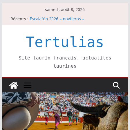
Passer
samedi, août 8, 2026
au
Récents :
Escalafón 2026 – novilleros –
contenu
Les brèves du samedi 8 août
Maurrin, rendez vous est pris pour l’an prochain.
Les brèves du vendredi 7 août
Tertulias
Escalafón 2026 – matadors de toros-
Site taurin français, actualités
taurines