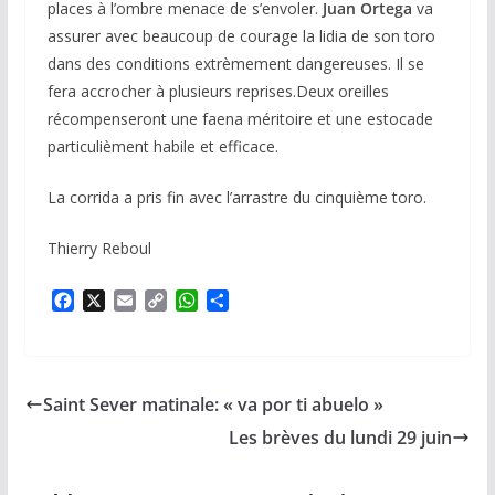
places à l’ombre menace de s’envoler.
Juan Ortega
va
assurer avec beaucoup de courage la lidia de son toro
dans des conditions extrèmement dangereuses. Il se
fera accrocher à plusieurs reprises.Deux oreilles
récompenseront une faena méritoire et une estocade
particulièment habile et efficace.
La corrida a pris fin avec l’arrastre du cinquième toro.
Thierry Reboul
F
X
E
C
W
P
a
m
o
h
a
c
a
p
a
r
e
i
y
t
t
b
l
L
s
a
Saint Sever matinale: « va por ti abuelo »
o
i
A
g
o
n
p
e
Les brèves du lundi 29 juin
k
k
p
r