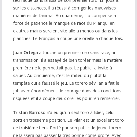
technique dans la lidia de son premier toro. En jouant
sur les distances, il a réussi à corriger les mauvaises
manières de l’animal. Au quatrième, il a compensé à
force de patience le manque de race du Pilar qui en
d’autres mains seraient vite allé a menos ou dans les
planches. Le Français a coupé une oreille à chaque fois.
Juan Ortega
a touché un premier toro sans race, ni
transmission. Il a essayé de bien toréer mais la matière
première ne le permettait pas. Le public l’a invité à
saluer. Au cinquième, c’est le milieu ou plutôt la
tempête qui a faussé le jeu. Le torero sévillan a fait le
job avec énormément de courage dans des conditions
risquées et il a coupé deux oreilles pour l’en remercier.
Tristan Barroso
n’a eu qu’un seul toro à lidier, celui
sorti en troisième position. Le Pilar est un excellent toro
de troisième tiers. Porté par son public, le jeune torero
ne laissera pas passer la très bonne corne droite. Avec