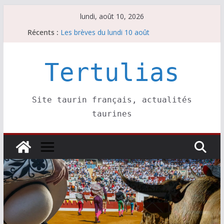
Passer
lundi, août 10, 2026
au
Récents :
Les brèves du lundi 10 août
contenu
A Parentis, à part les brindis……
Les brèves du dimanche 9 août
Coup de foudre à Soustons
Tertulias
Parentis, La Golosina: une première étape
Site taurin français, actualités
taurines