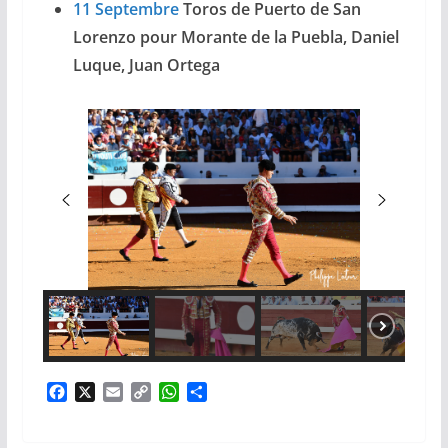
11 Septembre
Toros de Puerto de San
Lorenzo pour Morante de la Puebla, Daniel
Luque, Juan Ortega
F
X
E
C
W
P
a
m
o
h
a
c
a
p
a
r