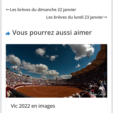
e
i
y
t
t
b
l
L
s
a
Les brèves du dimanche 22 janvier
o
i
A
g
o
n
p
e
Les brèves du lundi 23 janvier
k
k
p
r
Vous pourrez aussi aimer
Vic 2022 en images