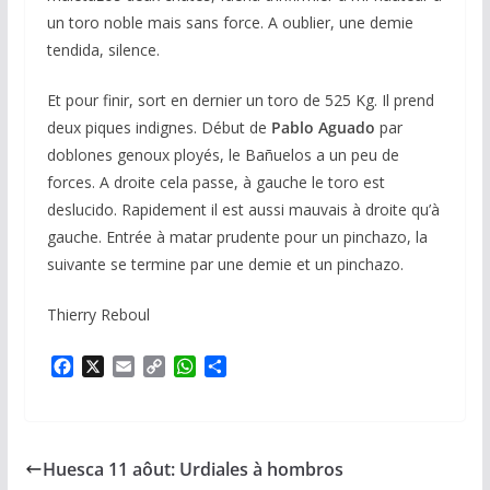
un toro noble mais sans force. A oublier, une demie
tendida, silence.
Et pour finir, sort en dernier un toro de 525 Kg. Il prend
deux piques indignes. Début de
Pablo Aguado
par
doblones genoux ployés, le Bañuelos a un peu de
forces. A droite cela passe, à gauche le toro est
deslucido. Rapidement il est aussi mauvais à droite qu’à
gauche. Entrée à matar prudente pour un pinchazo, la
suivante se termine par une demie et un pinchazo.
Thierry Reboul
F
X
E
C
W
P
a
m
o
h
a
c
a
p
a
r
e
i
y
t
t
b
l
L
s
a
Huesca 11 aôut: Urdiales à hombros
o
i
A
g