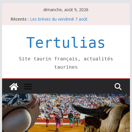
Passer
dimanche, août 9, 2026
au
Récents :
Les brèves du vendredi 7 août
contenu
Coup de foudre à Soustons
Parentis, La Golosina: une première étape
Les brèves du samedi 8 août
Tertulias
Maurrin, rendez vous est pris pour l’an prochain.
Site taurin français, actualités
taurines