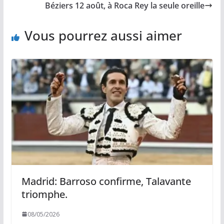
o
n
p
e
Béziers 12 août, à Roca Rey la seule oreille
k
k
p
r
Vous pourrez aussi aimer
Madrid: Barroso confirme, Talavante
triomphe.
08/05/2026