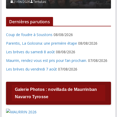
21/06/2026
Tertulias
Dernières parutions
Coup de foudre à Soustons
08/08/2026
Parentis, La Golosina: une première étape
08/08/2026
Les brèves du samedi 8 août
08/08/2026
Maurrin, rendez vous est pris pour l’an prochain.
07/08/2026
Les brèves du vendredi 7 août
07/08/2026
Galerie Photos : novillada de Maurrinban
Navarro Tyrosse