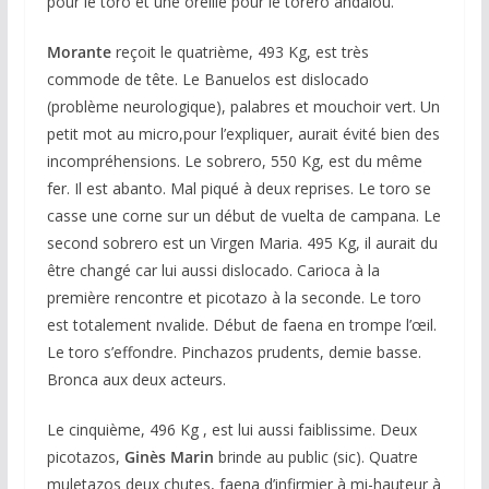
pour le toro et une oreille pour le torero andalou.
Morante
reçoit le quatrième, 493 Kg, est très
commode de tête. Le Banuelos est dislocado
(problème neurologique), palabres et mouchoir vert. Un
petit mot au micro,pour l’expliquer, aurait évité bien des
incompréhensions. Le sobrero, 550 Kg, est du même
fer. Il est abanto. Mal piqué à deux reprises. Le toro se
casse une corne sur un début de vuelta de campana. Le
second sobrero est un Virgen Maria. 495 Kg, il aurait du
être changé car lui aussi dislocado. Carioca à la
première rencontre et picotazo à la seconde. Le toro
est totalement nvalide. Début de faena en trompe l’œil.
Le toro s’effondre. Pinchazos prudents, demie basse.
Bronca aux deux acteurs.
Le cinquième, 496 Kg , est lui aussi faiblissime. Deux
picotazos,
Ginès Marin
brinde au public (sic). Quatre
muletazos deux chutes, faena d’infirmier à mi-hauteur à