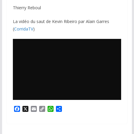
Thierry Reboul
La vidéo du saut de Kevin Ribeiro par Alain Garres
(
CorridaTV
)
F
X
E
C
W
P
a
m
o
h
a
c
a
p
a
r
e
i
y
t
t
b
l
L
s
a