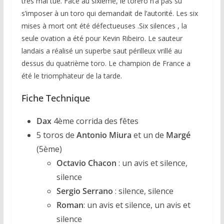
très mal tué. Face au sixième, le torero n’a pas su
s’imposer à un toro qui demandait de l’autorité. Les six
mises à mort ont été défectueuses .Six silences , la
seule ovation a été pour Kevin Ribeiro. Le sauteur
landais a réalisé un superbe saut périlleux vrillé au
dessus du quatrième toro. Le champion de France a
été le triomphateur de la tarde.
Fiche Technique
Dax
4ème corrida des fêtes
5 toros de
Antonio Miura
et un de
Margé
(5ème)
Octavio Chacon
: un avis et silence,
silence
Sergio Serrano
: silence, silence
Roman
: un avis et silence, un avis et
silence