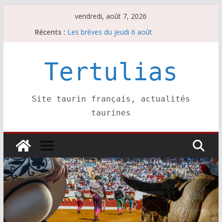
Passer
vendredi, août 7, 2026
au
Escalafón 2026 – novilleros –
Récents :
Les brèves du jeudi 6 août
contenu
Les brèves du mercredi 5 août
Les brèves du vendredi 7 août
Tertulias
Escalafón 2026 – matadors de toros-
Site taurin français, actualités
taurines