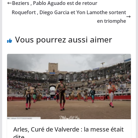
Beziers , Pablo Aguado est de retour
o
i
A
g
o
n
p
e
Roquefort , Diego Garcia et Yon Lamothe sortent
k
k
p
r
en triomphe
Vous pourrez aussi aimer
Arles, Curé de Valverde : la messe était
dite