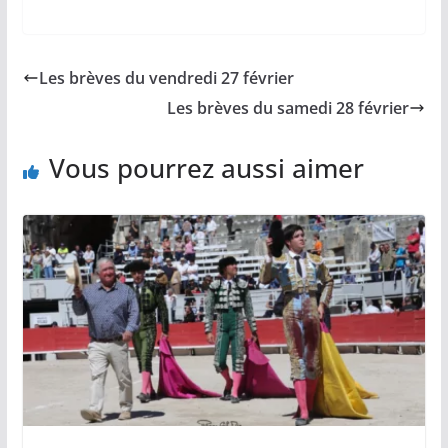
a
m
o
h
a
c
a
p
a
r
e
i
y
t
t
b
l
L
s
a
Les brèves du vendredi 27 février
o
i
A
g
o
n
p
e
Les brèves du samedi 28 février
k
k
p
r
Vous pourrez aussi aimer