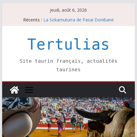
Passer
jeudi, août 6, 2026
au
Récents :
La Sokamuturra de Pasai Donibane
contenu
Les brèves du jeudi 6 août
Les brèves du mercredi 5 août
Villeneuve, Hugo Tarbelli confirme.
Tertulias
Les brèves du mardi 4 août
Site taurin français, actualités
taurines