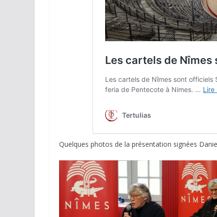
ACTUALITÉS TAURINES
CHRONIQUES TAURINES 2026
Arles : au seuil 
espérances.
Quelques photos de la présentation signées Danie
02/04/2026
Olivier Castelna