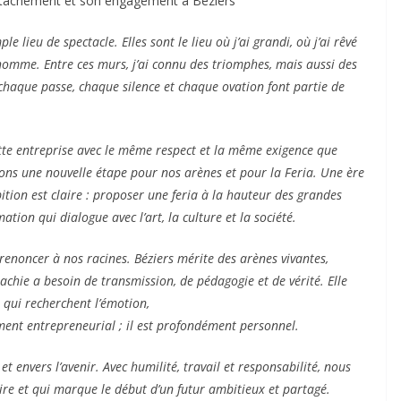
attachement et son engagement à Béziers
 lieu de spectacle. Elles sont le lieu où j’ai grandi, où j’ai rêvé
omme. Entre ces murs, j’ai connu des triomphes, mais aussi des
haque passe, chaque silence et chaque ovation font partie de
cette entreprise avec le même respect et la même exigence que
ons une nouvelle étape pour nos arènes et pour la Feria. Une ère
tion est claire : proposer une feria à la hauteur des grandes
ion qui dialogue avec l’art, la culture et la société.
renoncer à nos racines. Béziers mérite des arènes vivantes,
chie a besoin de transmission, de pédagogie et de vérité. Elle
 qui recherchent l’émotion,
lement entrepreneurial ; il est profondément personnel.
et envers l’avenir. Avec humilité, travail et responsabilité, nous
ire et qui marque le début d’un futur ambitieux et partagé.