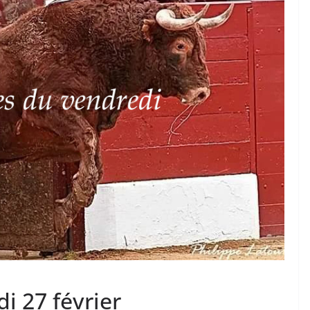
TAURINES 2026
ACTUALITÉS TAURINES
PHOTOS TAURINES 2026
ure en
Bayonne, la corrida des
fêtes en photos
17/07/2026
Tertulias
i 27 février