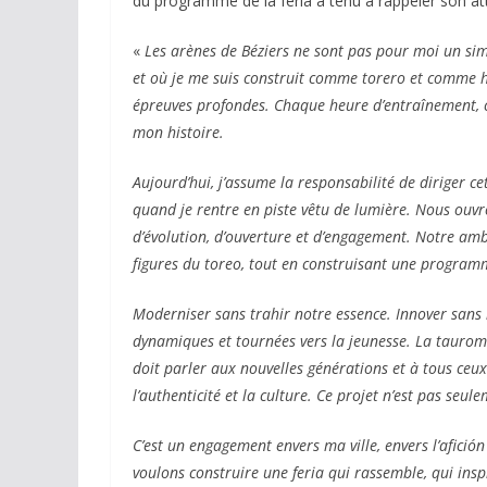
du programme de la feria a tenu à rappeler son 
«
Les arènes de Béziers ne sont pas pour moi un simple
et où je me suis construit comme torero et comme h
épreuves profondes. Chaque heure d’entraînement, c
mon histoire.
Aujourd’hui, j’assume la responsabilité de diriger 
quand je rentre en piste vêtu de lumière. Nous ouvr
d’évolution, d’ouverture et d’engagement. Notre ambi
figures du toreo, tout en construisant une programmat
Moderniser sans trahir notre essence. Innover sans 
dynamiques et tournées vers la jeunesse. La tauroma
doit parler aux nouvelles générations et à tous ceux
l’authenticité et la culture. Ce projet n’est pas seu
C’est un engagement envers ma ville, envers l’afición 
voulons construire une feria qui rassemble, qui insp