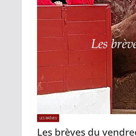
ACTUALITÉS TAURINES
PHOTOS 
Istres, l’ouvert
photos
19/06/2026
Tertulias
LES BRÈVES
Les brèves du vendred