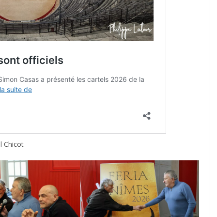
ACTUALITÉS TAURINES
CHRONIQUES TAURINES 2026
des
Istres : la feria des
ultimes émotions
l Chicot
u
18/06/2026
Olivier Castelnau