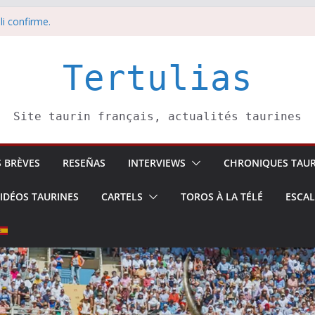
li confirme.
dors de toros-
eros –
août
Tertulias
 5 août
Site taurin français, actualités taurines
S BRÈVES
RESEÑAS
INTERVIEWS
CHRONIQUES TAUR
IDÉOS TAURINES
CARTELS
TOROS À LA TÉLÉ
ESCA