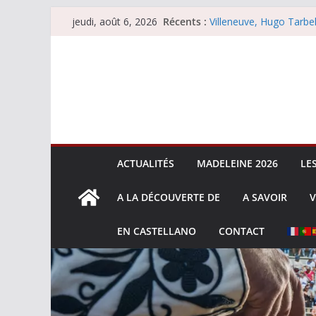
Passer
Récents :
Villeneuve, Hugo Tarbel
jeudi, août 6, 2026
au
Escalafón 2026 – mata
Escalafón 2026 – novill
contenu
Les brèves du jeudi 6 
Les brèves du mercredi
ACTUALITÉS
MADELEINE 2026
LE
A LA DÉCOUVERTE DE
A SAVOIR
V
EN CASTELLANO
CONTACT