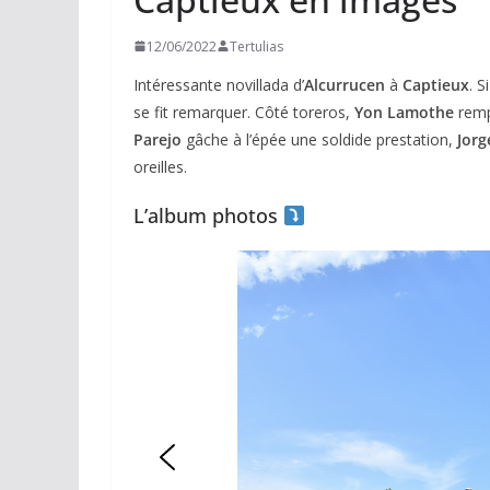
12/06/2022
Tertulias
Intéressante novillada d’
Alcurrucen
à
Captieux
. S
se fit remarquer. Côté toreros,
Yon Lamothe
rempo
Parejo
gâche à l’épée une soldide prestation,
Jorg
oreilles.
L’album photos
ACTUALITÉS TAURINES
CHRONIQUES TAURIN
Arles : au 
espérance