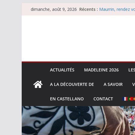
Passer
Les brèves du sam
Récents :
dimanche, août 9, 2026
Maurrin, rendez vo
au
Les brèves du dim
contenu
Coup de foudre à
Parentis, La Golo
ACTUALITÉS
MADELEINE 2026
LE
A LA DÉCOUVERTE DE
A SAVOIR
V
EN CASTELLANO
CONTACT