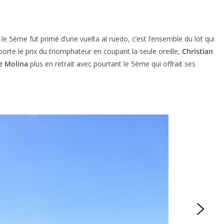
i le 5ème fut primé d’une vuelta al ruedo, c’est l’ensemble du lot qui
rte le prix du triomphateur en coupant la seule oreille,
Christian
e Molina
plus en retrait avec pourtant le 5ème qui offrait ses
ACTUALITÉS TAURINES
ES 2026
CHRONIQUES TAURINES 2026
seuil des
Istres : la feria des
s.
ultimes émotions