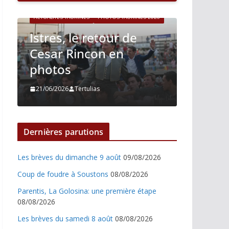
ACTUALITÉS TAURINES
PHOTOS TAURINES 2026
6
Istres, le retour de
ACTUALITÉS T
Cesar Rincon en
Istres,
photos
Nino J
21/06/2026
Tertulias
21/06/2026
Dernières parutions
Les brèves du dimanche 9 août
09/08/2026
Coup de foudre à Soustons
08/08/2026
Parentis, La Golosina: une première étape
08/08/2026
Les brèves du samedi 8 août
08/08/2026