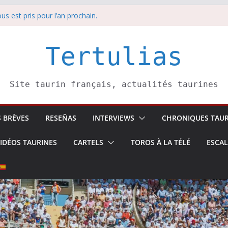
edi 8 août
us est pris pour l’an prochain.
anche 9 août
 Soustons
Tertulias
sina: une première étape
Site taurin français, actualités taurines
S BRÈVES
RESEÑAS
INTERVIEWS
CHRONIQUES TAUR
IDÉOS TAURINES
CARTELS
TOROS À LA TÉLÉ
ESCA