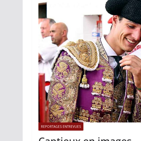
ACTUALITÉS TAURINES
Istres, l’o
photos
19/06/2026
Tertu
REPORTAGES ENTREVUES
Captieux en images