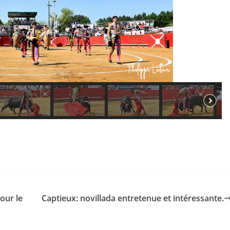
er Castelnau
18/06/2026
Olivier Castelnau
our le
Captieux: novillada entretenue et intéressante.