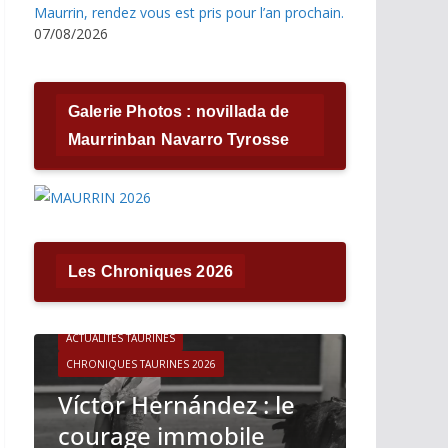
Maurrin, rendez vous est pris pour l’an prochain.
07/08/2026
Galerie Photos : novillada de
Maurrinban Navarro Tyrosse
Les Chroniques 2026
ACTUALITÉS TAURINES
CHRONIQUES TAURINES 2026
ACTUALITÉS T
Víctor Hernández : le
CHRONIQUES 
courage immobile
Madrid