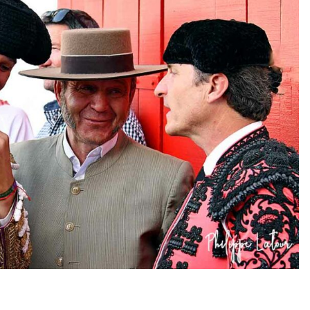
PHOTOS TAURINES 2026
ACTUALITÉS TAURINES
PHOTOS TAURINES 202
uverture en
Bayonne, la corrida
des fêtes en photos
lias
17/07/2026
Tertulias