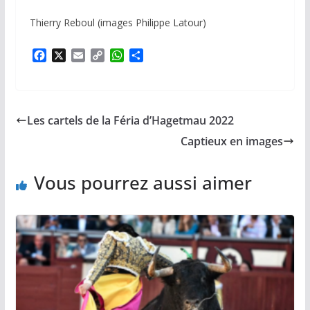
Thierry Reboul (images Philippe Latour)
F
X
E
C
W
P
a
m
o
h
a
c
a
p
a
r
e
i
y
t
t
b
l
L
s
a
Les cartels de la Féria d’Hagetmau 2022
o
i
A
g
o
n
p
e
Captieux en images
k
k
p
r
Vous pourrez aussi aimer