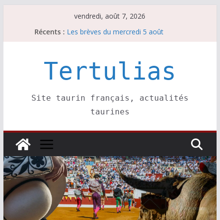
Passer
vendredi, août 7, 2026
Les brèves du jeudi 6 août
au
Récents :
Les brèves du mercredi 5 août
contenu
Les brèves du vendredi 7 août
Escalafón 2026 – matadors de toros-
Tertulias
Escalafón 2026 – novilleros –
Site taurin français, actualités
taurines