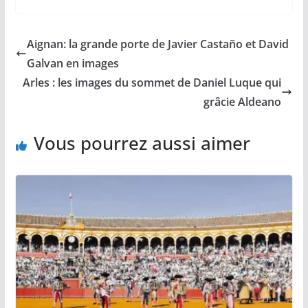
c
a
p
a
r
e
i
y
t
t
b
l
L
s
a
Aignan: la grande porte de Javier Castaño et David
o
i
A
g
o
n
p
e
Galvan en images
k
k
p
r
Arles : les images du sommet de Daniel Luque qui
grâcie Aldeano
Vous pourrez aussi aimer