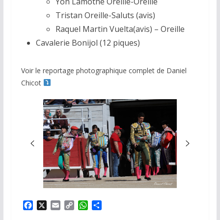
Yon Lamothe Oreille-Oreille
Tristan Oreille-Saluts (avis)
Raquel Martin Vuelta(avis) – Oreille
Cavalerie Bonijol (12 piques)
Voir le reportage photographique complet de Daniel
Chicot
F
X
E
C
W
P
a
m
o
h
a