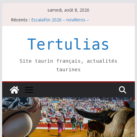
Passer
samedi, août 8, 2026
au
Récents :
Escalafón 2026 – novilleros –
contenu
Les brèves du samedi 8 août
Maurrin, rendez vous est pris pour l’an prochain.
Les brèves du vendredi 7 août
Tertulias
Escalafón 2026 – matadors de toros-
Site taurin français, actualités
taurines