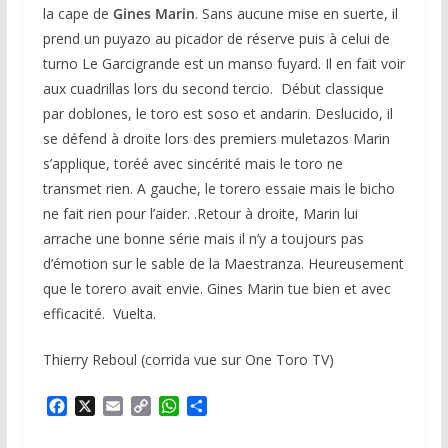
la cape de
Gines Marin
. Sans aucune mise en suerte, il
prend un puyazo au picador de réserve puis à celui de
turno Le Garcigrande est un manso fuyard. Il en fait voir
aux cuadrillas lors du second tercio. Début classique
par doblones, le toro est soso et andarin. Deslucido, il
se défend à droite lors des premiers muletazos Marin
s’applique, toréé avec sincérité mais le toro ne
transmet rien. A gauche, le torero essaie mais le bicho
ne fait rien pour l’aider. .Retour à droite, Marin lui
arrache une bonne série mais il n’y a toujours pas
d’émotion sur le sable de la Maestranza. Heureusement
que le torero avait envie. Gines Marin tue bien et avec
efficacité. Vuelta.
Thierry Reboul (corrida vue sur One Toro TV)
F
X
E
C
W
P
a
m
o
h
a
c
a
p
a
r