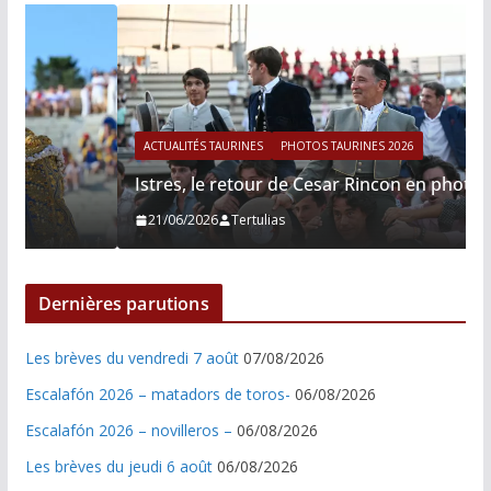
ACTUALITÉS TAURINES
PHOTOS TAURINES 2026
Istres, le retour de Cesar Rincon en photos
21/06/2026
Tertulias
Dernières parutions
Les brèves du vendredi 7 août
07/08/2026
Escalafón 2026 – matadors de toros-
06/08/2026
Escalafón 2026 – novilleros –
06/08/2026
Les brèves du jeudi 6 août
06/08/2026