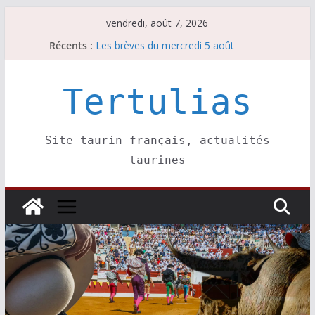
Passer
vendredi, août 7, 2026
au
Récents :
Les brèves du mercredi 5 août
contenu
Les brèves du vendredi 7 août
Escalafón 2026 – matadors de toros-
Escalafón 2026 – novilleros –
Tertulias
Les brèves du jeudi 6 août
Site taurin français, actualités
taurines