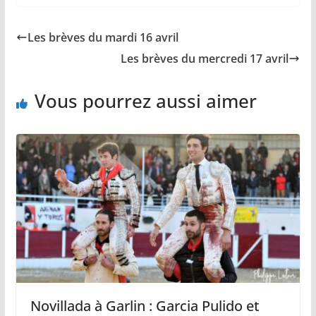
e
i
y
t
t
b
l
L
s
a
Les brèves du mardi 16 avril
o
i
A
g
o
n
p
e
Les brèves du mercredi 17 avril
k
k
p
r
Vous pourrez aussi aimer
Novillada à Garlin : Garcia Pulido et