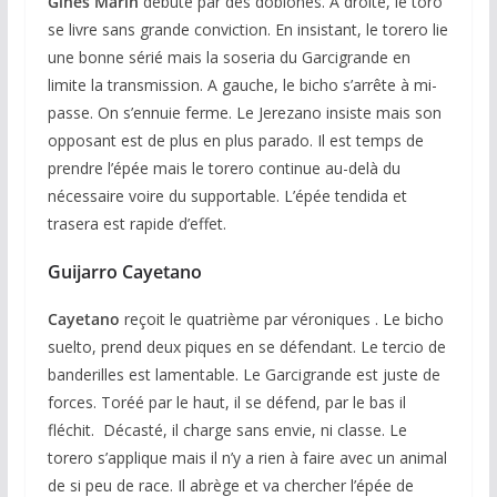
Gines Marin
débute par des doblones. A droite, le toro
se livre sans grande conviction. En insistant, le torero lie
une bonne sérié mais la soseria du Garcigrande en
limite la transmission. A gauche, le bicho s’arrête à mi-
passe. On s’ennuie ferme. Le Jerezano insiste mais son
opposant est de plus en plus parado. Il est temps de
prendre l’épée mais le torero continue au-delà du
nécessaire voire du supportable. L’épée tendida et
trasera est rapide d’effet.
Guijarro Cayetano
Cayetano
reçoit le quatrième par véroniques . Le bicho
suelto, prend deux piques en se défendant. Le tercio de
banderilles est lamentable. Le Garcigrande est juste de
forces. Toréé par le haut, il se défend, par le bas il
fléchit. Décasté, il charge sans envie, ni classe. Le
torero s’applique mais il n’y a rien à faire avec un animal
de si peu de race. Il abrège et va chercher l’épée de